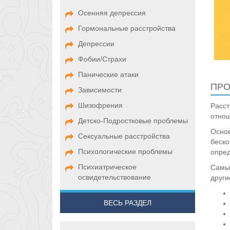
Осенняя депрессия
Гормональные расстройства
Депрессии
Фобии/Страхи
Панические атаки
ПРО
Зависимости
Шизофрения
Расст
отнош
Детско-Подростковые проблемы
Основ
Сексуальные расстройства
беско
Психологические проблемы
опред
Психиатрическое
Самым
освидетельствование
други
ВЕСЬ РАЗДЕЛ