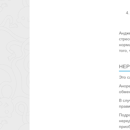
Андже
стрес
норма
того,
НЕР
Это с
Аноре
обмен
В слу
прави
Подро
неред
приоб