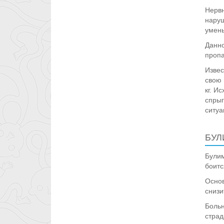
Нервн
наруш
умень
Данно
пропа
Извес
свою 
кг. И
спрыг
ситуа
БУЛ
Булим
боитс
Основ
снизи
Больн
страд