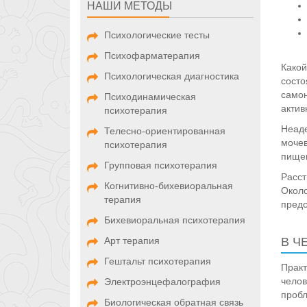
НАШИ МЕТОДЫ
Психологические тесты
Психофарматерапия
Какой
Психологическая диагностика
состо
самон
Психодинамическая
актив
психотерапия
Неаде
Телесно-ориентированная
мочев
психотерапия
пищев
Групповая психотерапия
Расст
Когнитивно-бихевиоральная
Около
терапия
предс
Бихевиоральная психотерапия
Арт терапия
В Ч
Гештальт психотерапия
Практ
челов
Электроэнцефалография
пробл
Биологическая обратная связь