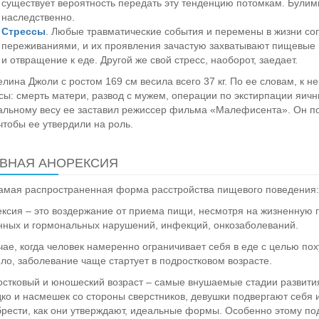
существует вероятность передать эту тенденцию потомкам. Булим
наследственно.
Стрессы
. Любые травматические события и перемены в жизни с
переживаниями, и их проявления зачастую захватывают пищевые п
и отвращение к еде. Другой же свой стресс, наоборот, заедает.
лина Джоли с ростом 169 см весила всего 37 кг. По ее словам, к 
сы: смерть матери, развод с мужем, операции по экстирпации яичн
льному весу ее заставил режиссер фильма «Малефисента». Он пос
 чтобы ее утвердили на роль.
ВНАЯ АНОРЕКСИЯ
амая распространенная форма расстройства пищевого поведения: к
ксия – это воздержание от приема пищи, несмотря на жизненную п
ных и гормональных нарушений, инфекций, онкозаболеваний.
чае, когда человек намеренно ограничивает себя в еде с целью пох
ло, заболевание чаще стартует в подростковом возрасте.
стковый и юношеский возраст – самые внушаемые стадии развити
ко и насмешек со стороны сверстников, девушки подвергают себя
рести, как они утверждают, идеальные формы. Особенно этому по