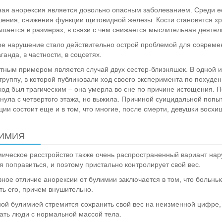
ая анорексия является довольно опасным заболеванием. Среди е
ения, снижения функции щитовидной железы. Кости становятся хр
шается в размерах, в связи с чем снижается мыслительная деятел
е нарушение стало действительно острой проблемой для совреме
ганда, в частности, в соцсетях.
тным примером является случай двух сестер-близняшек. В одной и
группу, в которой публиковали ход своего эксперимента по похуден
сход был трагическим – она умерла во сне по причине истощения. П
нула с четвертого этажа, но выжила. Причиной суицидальной попытк
ции состоит еще и в том, что многие, после смерти, девушки восхи
ИМИЯ
ическое расстройство также очень распространенный вариант на
я поправиться, и поэтому пристально контролирует свой вес.
ное отличие анорексии от булимии заключается в том, что больные
ть его, причем внушительно.
ой булимией стремится сохранить свой вес на неизменной цифре, 
ать люди с нормальной массой тела.