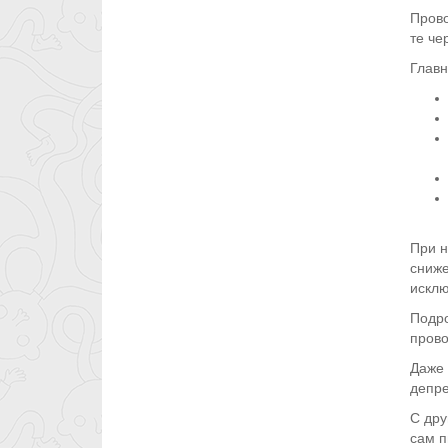
Прово
те че
Главн
При н
сниже
исклю
Подро
прово
Даже 
депре
С дру
сам п