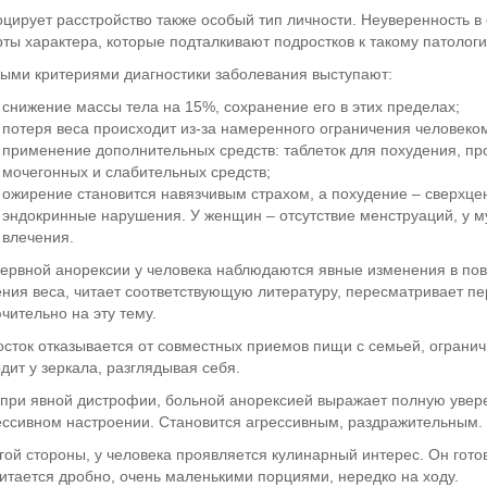
цирует расстройство также особый тип личности. Неуверенность в
рты характера, которые подталкивают подростков к такому патологи
ыми критериями диагностики заболевания выступают:
снижение массы тела на 15%, сохранение его в этих пределах;
потеря веса происходит из-за намеренного ограничения человеком
применение дополнительных средств: таблеток для похудения, пр
мочегонных и слабительных средств;
ожирение становится навязчивым страхом, а похудение – сверхце
эндокринные нарушения. У женщин – отсутствие менструаций, у м
влечения.
ервной анорексии у человека наблюдаются явные изменения в пов
ния веса, читает соответствующую литературу, пересматривает пе
чительно на эту тему.
сток отказывается от совместных приемов пищи с семьей, ограни
дит у зеркала, разглядывая себя.
при явной дистрофии, больной анорексией выражает полную увере
ссивном настроении. Становится агрессивным, раздражительным. 
гой стороны, у человека проявляется кулинарный интерес. Он готов
итается дробно, очень маленькими порциями, нередко на ходу.