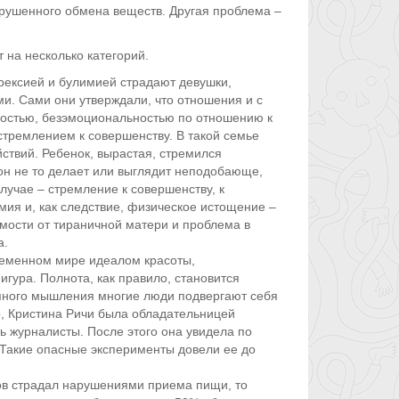
рушенного обмена веществ. Другая проблема –
на несколько категорий.
орексией и булимией страдают девушки,
. Сами они утверждали, что отношения и с
ностью, безэмоциональностью по отношению к
стремлением к совершенству. В такой семье
ствий. Ребенок, вырастая, стремился
он не то делает или выглядит неподобающе,
лучае – стремление к совершенству, к
мия и, как следствие, физическое истощение –
имости от тираничной матери и проблема в
а.
ременном мире идеалом красоты,
гура. Полнота, как правило, становится
ипного мышления многие люди подвергают себя
, Кристина Ричи была обладательницей
ь журналисты. После этого она увидела по
 Такие опасные эксперименты довели ее до
иков страдал нарушениями приема пищи, то