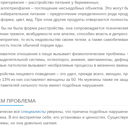
прегорексия – расстройство питания у беременных;
аллотриофагия – поглощение несъедобных объектов. Это могут быт
избирательное питание – предпочтение определенного рода прод
форма, цвет, вид. При этом другие продукты отвергаются полность
 бы ни была форма расстройства, она сопровождается психически
янии тревоги, возбудимости или апатии, способен впасть в депрес
еприятие, то есть недовольство своим телом, а также самобичев
ность после обычной порции еды.
кватное отношение к пище вызывает физиологические проблемы. 
ыделительной системы, остеопороз, анемия, авитаминозы, дефиц
ые патологии вызывают необратимые процессы в жизненно важных
ройства пищевого поведения – это удел, прежде всего, женщин, пр
 13% из них составляют женщины за 50. Но мужчины также не защи
тавителей сильного пола имеют подобные нарушения.
ЕМ ПРОБЛЕМА
ически все
специалисты
уверены, что причина подобных нарушений
ека. В его восприятии себя, его установках и ценностях. Существ
емы, но она довольно шаткая.