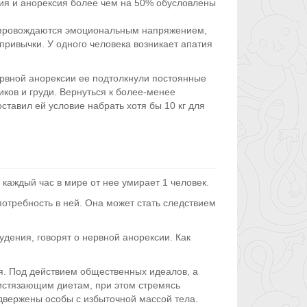
ия и анорексия более чем на 50% обусловлены
опровождаются эмоциональным напряжением,
ривычки. У одного человека возникает апатия
нервной анорексии ее подтолкнули постоянные
иков и груди. Вернуться к более-менее
тавил ей условие набрать хотя бы 10 кг для
аждый час в мире от нее умирает 1 человек.
отребность в ней. Она может стать следствием
удения, говорят о нервной анорексии. Как
я. Под действием общественных идеалов, а
 истязающим диетам, при этом стремясь
двержены особы с избыточной массой тела.