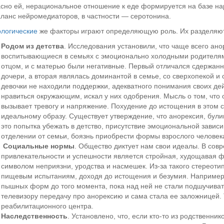
сно ей, нерациональное отношение к еде формируется на базе на
ланс нейромедиаторов, в частности — серотонина.
логические
же факторы играют определяющую роль. Их разделяют 
Родом из детства
. Исследования установили, что чаще всего ан
воспитывающиеся в семьях с эмоционально холодными родителями
отцом, и с матерью были негативные. Первый отличался сдержан
дочери, а вторая являлась доминантой в семье, со сверхопекой и 
девочки не находили поддержки, адекватного понимания своих дей
нравиться окружающим, искал у них одобрения. Мысль о том, что 
вызывает тревогу и напряжение. Похудение до истощения в этом с
идеальному образу. Существует утверждение, что анорексия, були
это попытка убежать в детство, присутствие эмоциональной завис
отделении от семьи, боязнь приобрести формы взрослого человек
Социальные нормы
. Общество диктует нам свои идеалы. В сов
привлекательности и успешности является стройная, худощавая фи
символом неприязни, уродства и насмешек. Из-за такого стереот
пищевым испытаниям, доходя до истощения и безумия. Например
пышных форм до того момента, пока над ней не стали подшучиват
телевизору передачу про анорексию и сама стала ее заложницей.
реабилитационного центра.
Наследственность
. Установлено, что, если кто-то из родственн