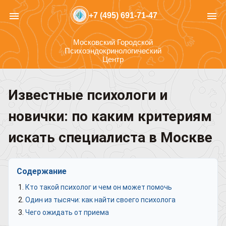
menu
menu
+7 (495) 691-71-47
Московский Городской
Психоэндокринологический
Центр
Известные психологи и
новички: по каким критериям
искать специалиста в Москве
Содержание
Кто такой психолог и чем он может помочь
Один из тысячи: как найти своего психолога
Чего ожидать от приема