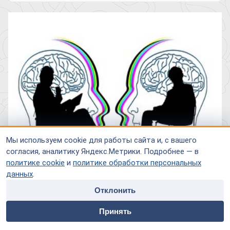
Мы используем cookie для работы сайта и, с вашего
согласия, аналитику Яндекс.Метрики. Подробнее — в
политике cookie
и
политике обработки персональных
данных
.
Отклонить
Психическое здоровье не менее важно, чем физическое. К
home
people
payment
contacts
счастью, в последнее время эта простая истина от избитых
Принять
Главная
Специалисты
Оплата
Контакты
фраз переходит в разряд руководства к действию. Еще