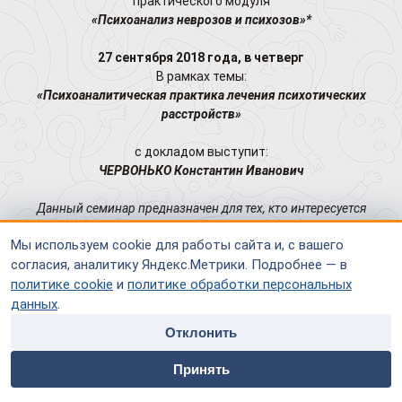
практического модуля
«Психоанализ неврозов и психозов»*
27 сентября 2018 года, в четверг
В рамках темы:
«Психоаналитическая практика лечения психотических
расстройств»
с докладом выступит:
ЧЕРВОНЬКО Константин Иванович
Данный семинар предназначен для тех, кто интересуется
применением методов и техник в области психоанализа при
Мы используем cookie для работы сайта и, с вашего
работе с психозами.
согласия, аналитику Яндекс.Метрики. Подробнее — в
* Программа модуля клинического семинара предназначен
политике cookie
и
политике обработки персональных
для психоаналитиков, психотерапевтов, психологов,
данных
.
психиатров, неврологов.
Отклонить
home
people
payment
contacts
Заседание будет проходить в конференц-зале
Принять
Московского городского Психо
эндокринологического
Главная
Специалисты
Оплата
Контакты
центра