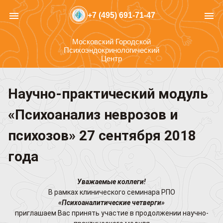
menu
menu
+7 (495) 691-71-47
Московский Городской
Психоэндокринологический
Центр
Научно-практический модуль
«Психоанализ неврозов и
психозов» 27 сентября 2018
года
Уважаемые коллеги!
В рамках клинического семинара РПО
«Психоаналитические четверги»
приглашаем Вас принять участие в продолжении научно-