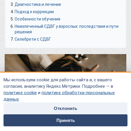
Диагностика и лечение
Подход к коррекции
Особенности обучения
Неизлеченный СДВГ у взрослых: последствия и пути
решения
Селебрети с СДВГ
Мы используем cookie для работы сайта и, с вашего
согласия, аналитику Яндекс.Метрики. Подробнее — в
политике cookie
и
политике обработки персональных
данных
.
Отклонить
home
people
payment
contacts
Принять
Главная
Специалисты
Оплата
Контакты