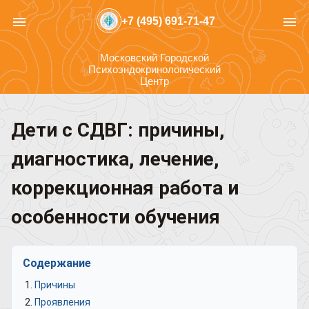
menu
menu
+7 (495) 691-71-47
Московский Городской
Психоэндокринологический
Центр
Дети с СДВГ: причины,
диагностика, лечение,
коррекционная работа и
особенности обучения
Содержание
Причины
Проявления