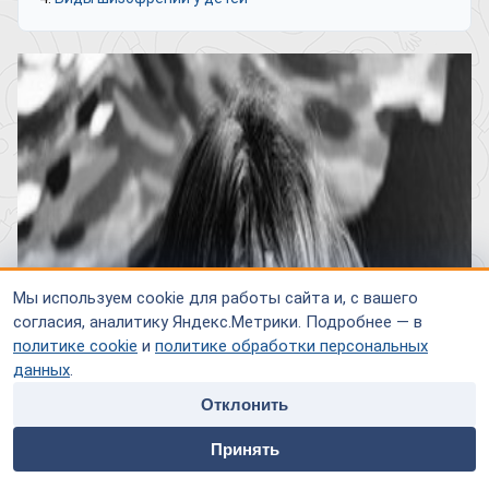
Мы используем cookie для работы сайта и, с вашего
согласия, аналитику Яндекс.Метрики. Подробнее — в
политике cookie
и
политике обработки персональных
данных
.
Отклонить
home
people
payment
contacts
Принять
Главная
Специалисты
Оплата
Контакты