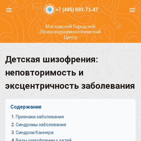
menu
menu
+7 (495) 691-71-47
Московский Городской
Психоэндокринологический
Центр
Детская шизофрения:
неповторимость и
эксцентричность заболевания
Содержание
Признаки заболевания
Синдромы заболевания
Синдром Каннера
Виды шизофрении у детей