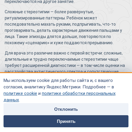
переключаются на другое занятие.
Сложные стереотипии — более развёрнутые,
ритуализированные паттерны. Ребёнок может
последовательно махать руками, подпрыгивать, что-то
проговаривать, делать характерные движения пальцами у
лица. Такие эпизоды длятся дольше, повторяются по
похожему «сценарию» и хуже поддаются прерыванию.
Для врача это различие важно с первой встречи: сложные,
длительные и трудно переключаемые стереотипии чаще
требуют расширенной диагностики — в том числе оценки на
расстройства аутистического спектра и сопутствующие
состояния.
Мы используем cookie для работы сайта и, с вашего
согласия, аналитику Яндекс.Метрики. Подробнее — в
Что такое самоповреждающее
политике cookie
и
политике обработки персональных
стереотипное поведение и в каких случаях
данных
.
оно становится опасным?
Отклонить
home
people
payment
contacts
Отдельная подгруппа — стереотипии с риском травмы. К ним
Принять
относят удары головой о твёрдые поверхности, укусы
Главная
Специалисты
Оплата
Контакты
кистей, выдёргивание волос (если оно носит ритмичный