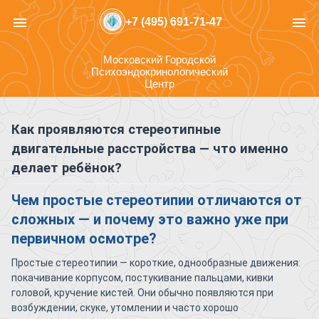
menu
menu
+7 (495) 691-71-47
Московский Городской
Психоэндокринологический
Центр
Как проявляются стереотипные
двигательные расстройства — что именно
делает ребёнок?
Чем простые стереотипии отличаются от
сложных — и почему это важно уже при
первичном осмотре?
Простые стереотипии — короткие, однообразные движения:
покачивание корпусом, постукивание пальцами, кивки
головой, кручение кистей. Они обычно появляются при
возбуждении, скуке, утомлении и часто хорошо