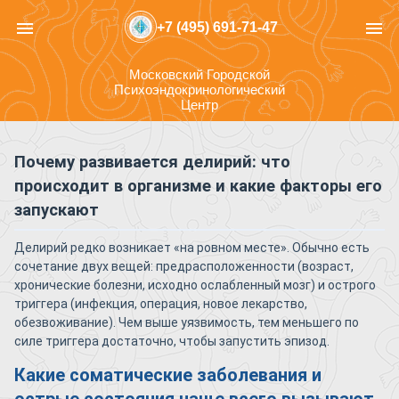
menu
menu
+7 (495) 691-71-47
Московский Городской
Психоэндокринологический
Центр
Почему развивается делирий: что
происходит в организме и какие факторы его
запускают
Делирий редко возникает «на ровном месте». Обычно есть
сочетание двух вещей: предрасположенности (возраст,
хронические болезни, исходно ослабленный мозг) и острого
триггера (инфекция, операция, новое лекарство,
обезвоживание). Чем выше уязвимость, тем меньшего по
силе триггера достаточно, чтобы запустить эпизод.
Какие соматические заболевания и