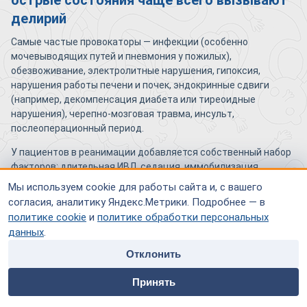
острые состояния чаще всего вызывают
делирий
Самые частые провокаторы — инфекции (особенно
мочевыводящих путей и пневмония у пожилых),
обезвоживание, электролитные нарушения, гипоксия,
нарушения работы печени и почек, эндокринные сдвиги
(например, декомпенсация диабета или тиреоидные
нарушения), черепно-мозговая травма, инсульт,
послеоперационный период.
У пациентов в реанимации добавляется собственный набор
факторов: длительная ИВЛ, седация, иммобилизация,
нарушение цикла день–ночь из-за постоянного света и
Мы используем cookie для работы сайта и, с вашего
шума.
согласия, аналитику Яндекс.Метрики. Подробнее — в
политике cookie
и
политике обработки персональных
Какие лекарственные средства способны
данных
.
спровоцировать или усилить делирий
Отклонить
home
people
payment
contacts
Делирий нередко оказывается «лекарственным». Наиболее
Принять
известные провокаторы — препараты с холинолитической
Главная
Специалисты
Оплата
Контакты
активностью (некоторые антигистаминные, спазмолитики,