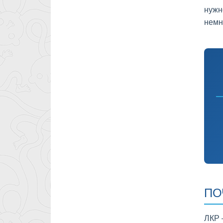
нужн
немн
ПО
ЛКР 