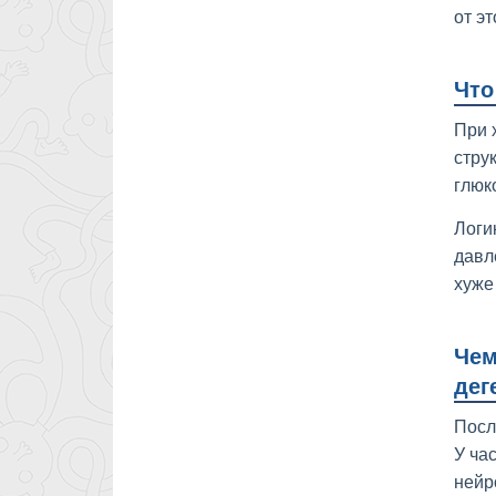
от э
Что
При 
стру
глюк
Логи
давл
хуже
Чем
дег
Посл
У ча
нейр