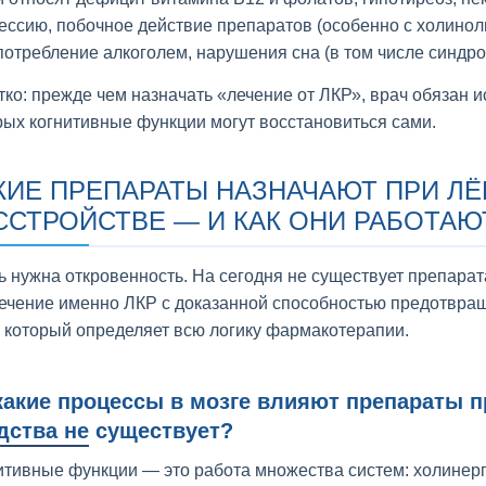
ессию, побочное действие препаратов (особенно с холинол
потребление алкоголем, нарушения сна (в том числе синдро
тко: прежде чем назначать «лечение от ЛКР», врач обязан и
рых когнитивные функции могут восстановиться сами.
КИЕ ПРЕПАРАТЫ НАЗНАЧАЮТ ПРИ Л
ССТРОЙСТВЕ — И КАК ОНИ РАБОТАЮ
ь нужна откровенность. На сегодня не существует препара
лечение именно ЛКР с доказанной способностью предотвра
, который определяет всю логику фармакотерапии.
какие процессы в мозге влияют препараты п
дства не существует?
итивные функции — это работа множества систем: холинерг