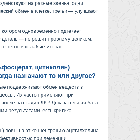
здействуют на разные звенья: одни
еский обмен в клетке, третьи — улучшают
 в котором одновременно подтекает
у деталь — не решит проблему целиком.
онкретные «слабые места».
ьфосцерат, цитиколин)
гда назначают то или другое?
рые поддерживают обмен веществ в
цессы. Их часто применяют при
числе на стадии ЛКР. Доказательная база
ми результатами, есть критика
ин) повышают концентрацию ацетилхолина
ффективностью при деменции