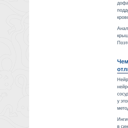
дофа
подд
кров
Анал
крыш
Поэт
Чем
отл
Нейр
нейр
сосу
у эт
мето
Инги
в си