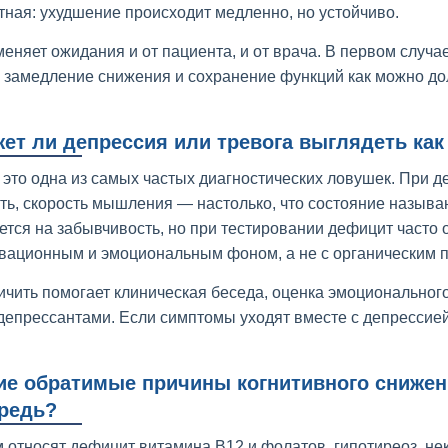
тная: ухудшение происходит медленно, но устойчиво.
меняет ожидания и от пациента, и от врача. В первом случа
 замедление снижения и сохранение функций как можно до
ет ли депрессия или тревога выглядеть как
и это одна из самых частых диагностических ловушек. При 
ть, скорость мышления — настолько, что состояние назыв
ется на забывчивость, но при тестировании дефицит часто
вационным и эмоциональным фоном, а не с органическим 
ичить помогает клиническая беседа, оценка эмоционального
депрессантами. Если симптомы уходят вместе с депрессией
ие обратимые причины когнитивного снижен
редь?
м относят дефицит витамина B12 и фолатов, гипотиреоз, н