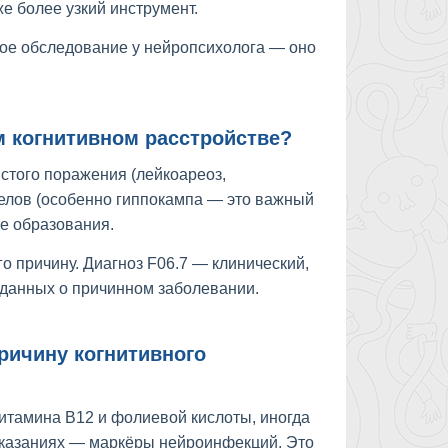
е более узкий инструмент.
ое обследование у нейропсихолога — оно
м когнитивном расстройстве?
стого поражения (лейкоареоз,
лов (особенно гиппокампа — это важный
е образования.
го причину. Диагноз F06.7 — клинический,
 данных о причинном заболевании.
ричину когнитивного
тамина B12 и фолиевой кислоты, иногда
оказаниях — маркёры нейроинфекций. Это