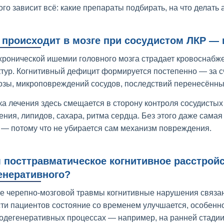
того зависит всё: какие препараты подбирать, на что делать 
 происходит в мозге при сосудистом ЛКР — 
хронической ишемии головного мозга страдает кровоснабж
ктур. Когнитивный дефицит формируется постепенно — за с
озы, микроповреждений сосудов, последствий перенесённы
ка лечения здесь смещается в сторону контроля сосудистых
ения, липидов, сахара, ритма сердца. Без этого даже сама
 — потому что не убирается сам механизм повреждения.
 посттравматическое когнитивное расстройс
енеративного?
е черепно-мозговой травмы когнитивные нарушения связа
сти пациентов состояние со временем улучшается, особенн
одегенеративных процессах — например, на ранней стади