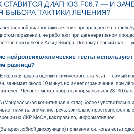
К СТАВИТСЯ ДИАГНОЗ F06.7 — И ЗА
Я ВЫБОРА ТАКТИКИ ЛЕЧЕНИЯ?
качественной диагностики лечение превращается в стрельб
дистом поражении, не работают при дегенеративном процесс
олезно при болезни Альцгеймера. Поэтому первый шаг — ус
ие нейропсихологические тесты используют
ём разница?
 (краткая шкала оценки психического статуса) — самый из
ен, занимает около 10 минут, но имеет ограничение: при лё
твителен. Человек может набрать «нормальные» 28–30 балл
 (Монреальская когнитивная шкала) более чувствительна 
ивает память, внимание, речь, зрительно-пространственны
зрении на ЛКР MoCA, как правило, информативнее.
(батарея лобной дисфункции) применяется, когда есть под