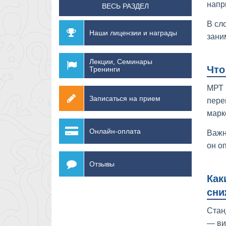
напр
ВЕСЬ РАЗДЕЛ
В сл
Наши лицензии и награды
зани
Лекции, Семинары
Что
Тренинги
МРТ 
Записаться на прием
пере
марк
Онлайн-оплата
Важн
он о
Отзывы
Как
сни
Стан
— ви