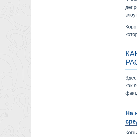
депр
злоу
Коро
кото
КА
РА
Здес
как 
факт
На 
сре
Когн