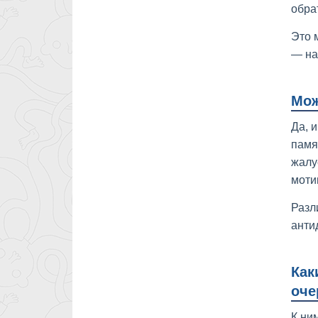
обра
Это 
— на
Мож
Да, 
памя
жалу
моти
Разл
анти
Как
оче
К ни