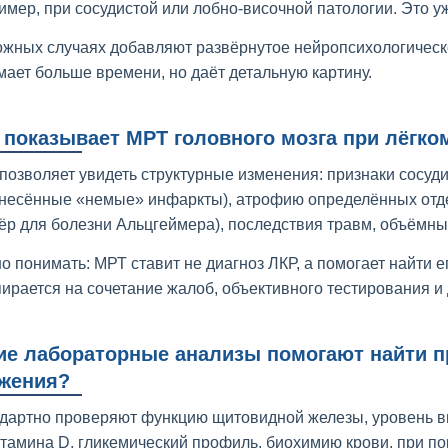
имер, при сосудистой или лобно-височной патологии. Это уж
ожных случаях добавляют развёрнутое нейропсихологическ
мает больше времени, но даёт детальную картину.
 показывает МРТ головного мозга при лёгко
позволяет увидеть структурные изменения: признаки сосуди
несённые «немые» инфаркты), атрофию определённых отде
ёр для болезни Альцгеймера), последствия травм, объёмны
о понимать: МРТ ставит не диагноз ЛКР, а помогает найти е
пирается на сочетание жалоб, объективного тестирования и
ие лабораторные анализы помогают найти п
жения?
дартно проверяют функцию щитовидной железы, уровень ви
тамина D, гликемический профиль, биохимию крови, при п