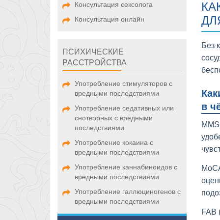
КА
Консультация сексолога
ДЛ
Консультация онлайн
Без 
ПСИХИЧЕСКИЕ
сосу
РАССТРОЙСТВА
бесп
Употребление стимуляторов с
Как
вредными последствиями
в ч
Употребление седативных или
снотворных с вредными
MMSE
последствиями
удоб
Употребление кокаина с
чувс
вредными последствиями
Употребление каннабиноидов с
MoCA
вредными последствиями
оцен
Употребление галлюциногенов с
подо
вредными последствиями
FAB 