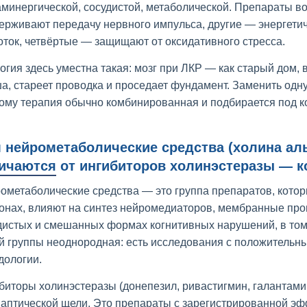
минергической, сосудистой, метаболической. Препараты во
ерживают передачу нервного импульса, другие — энергетич
оток, четвёртые — защищают от оксидативного стресса.
огия здесь уместна такая: мозг при ЛКР — как старый дом,
а, стареет проводка и проседает фундамент. Заменить одн
ому терапия обычно комбинированная и подбирается под к
 нейрометаболические средства (холина ал
ичаются от ингибиторов холинэстеразы — ко
ометаболические средства — это группа препаратов, кото
онах, влияют на синтез нейромедиаторов, мембранные про
дистых и смешанных формах когнитивных нарушений, в том 
ой группы неоднородная: есть исследования с положительны
дологии.
биторы холинэстеразы (донепезил, ривастигмин, галантам
наптической щели. Это препараты с зарегистрированной э