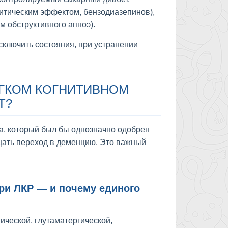
итическим эффектом, бензодиазепинов),
м обструктивного апноэ).
сключить состояния, при устранении
ЁГКОМ КОГНИТИВНОМ
Т?
та, который был бы однозначно одобрен
щать переход в деменцию. Это важный
ри ЛКР — и почему единого
ической, глутаматергической,