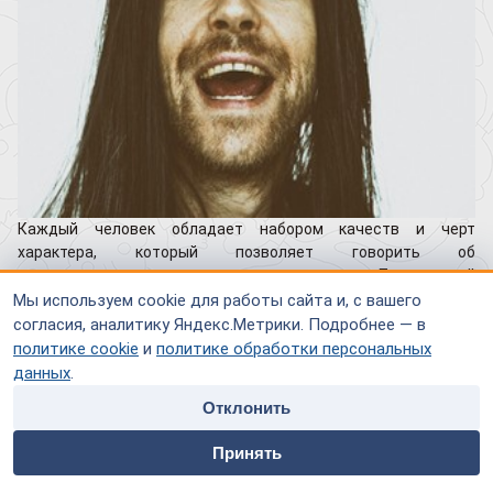
Каждый человек обладает набором качеств и черт
характера, который позволяет говорить об
индивидуальности с самого рождения. Психопатией
называют патологические изменения личности,
Мы используем cookie для работы сайта и, с вашего
характеризующиеся тотальным преобладанием одной из
согласия, аналитику Яндекс.Метрики. Подробнее — в
черт характера. Начинает развиваться патология личности
политике cookie
и
политике обработки персональных
психопатия в детском возрасте, но диагностируется она не
данных
.
ранее 12 лет. Это связано с тем, что детская психика не
Отклонить
устойчива, и в более раннем возрасте выявить
home
people
payment
contacts
психопатические расстройства сложно.
Принять
Главная
Специалисты
Оплата
Контакты
Как возникает психопатия