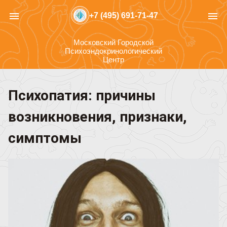
menu
menu
+7 (495) 691-71-47
Московский Городской
Психоэндокринологический
Центр
Психопатия: причины
возникновения, признаки,
симптомы