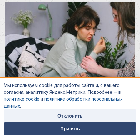
Мы используем cookie для работы сайта и, с вашего
согласия, аналитику Яндекс.Метрики. Подробнее — в
политике cookie
и
политике обработки персональных
данных
.
Психическая неуравновешенность – это болезненное
Отклонить
состояние, которое накладывает свой отпечаток на все
сферы деятельности человека. Если вы не можете
home
people
payment
contacts
Принять
избавиться от него самостоятельно, лучше всего
Главная
Специалисты
Оплата
Контакты
обратиться за помощью к специалистам.