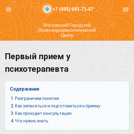
menu
menu
+7 (495) 691-71-47
Московский Городской
Психоэндокринологический
Центр
Первый прием у
психотерапевта
Содержание
Разграничим понятия
Как записаться и подготовиться к приему
Как проходит консультация
Что нужно знать