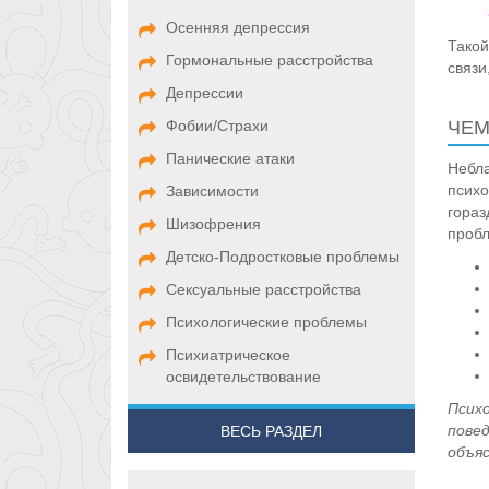
Осенняя депрессия
Такой
Гормональные расстройства
связи
Депрессии
Фобии/Страхи
ЧЕМ
Панические атаки
Небла
психо
Зависимости
гораз
Шизофрения
пробл
Детско-Подростковые проблемы
Сексуальные расстройства
Психологические проблемы
Психиатрическое
освидетельствование
Психо
пове
ВЕСЬ РАЗДЕЛ
объяс