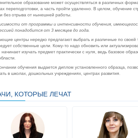
нительное образование может осуществляться в различных формах
ах переподготовки, а часть пройти удаленно. В целом, обучение с
и без отрыва от нынешней работы.
исимости от программы и интенсивности обучения, имеющегося 
ссией понадобится от 3 месяцев до года.
ющие центры нередко предлагают выбрать и различные по своей 
едует собственные цели. Кому-то надо обновить или актуализирова
о начинает изучать предмет практически с нуля, ведь базовое обр
области.
ончании обучения выдается диплом установленного образца, позво
ать в школах, дошкольных учреждениях, центрах развития.
АЧИ, КОТОРЫЕ ЛЕЧАТ