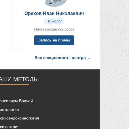
Орехов Иван Николаевич
Психолог
Медицинский психолог
Запись на приём
Все специалисты центра →
АШИ МЕТОДЫ
онсилиум Врачей
иетология
сихоэндокринология
сихиатрия