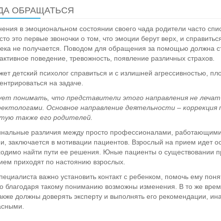
ДА ОБРАЩАТЬСЯ
ения в эмоциональном состоянии своего чада родители часто спи
сто это первые звоночки о том, что эмоции берут верх, и справить
ека не получается. Поводом для обращения за помощью должна ста
активное поведение, тревожность, появление различных страхов.
ет детский психолог справиться и с излишней агрессивностью, пл
ентрироваться на задаче.
ует понимать, что представители этого направления не лечат
ектологами. Основное направление деятельности – коррекция п
стую также его родителей.
нальные различия между просто профессионалами, работающими с
и, заключается в мотивации пациентов. Взрослый на прием идет ос
одимо найти пути ее решения. Юные пациенты о существовании пр
ием приходят по настоянию взрослых.
пециалиста важно установить контакт с ребенком, помочь ему поня
о благодаря такому пониманию возможны изменения. В то же врем
акже должны доверять эксперту и выполнять его рекомендации, ин
асными.