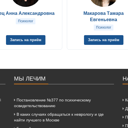
ец Анна Александровна
Макарова Тамара
Евгеньевна
Психолог
Психолог
Запись на приём
Запись на приём
МЫ ЛЕЧИМ
Н
й
Постановление №377 по психическому
К
освидетельствованию
Д
В каких случаях обращаться к неврологу и где
П
найти лучшего в Москве
П