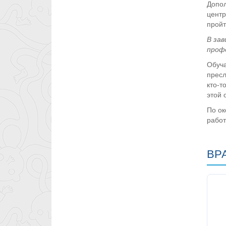
Допол
центр
пройт
В зав
профе
Обуча
пресл
кто-т
этой 
По ок
работ
ВР