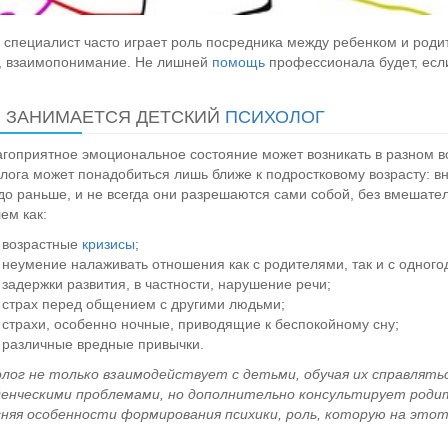
 специалист часто играет роль посредника между ребенком и род
, взаимопонимание. Не лишней
помощь
профессионала будет, если
 ЗАНИМАЕТСЯ ДЕТСКИЙ
ПСИХОЛОГ
гоприятное эмоциональное состояние может возникать в разном во
лога может понадобиться лишь ближе к подростковому возрасту: в
до раньше, и не всегда они разрешаются сами собой, без вмешател
ем как:
возрастные
кризисы
;
неумение налаживать отношения как с родителями, так и с одного
задержки развития, в частности, нарушение речи;
страх перед общением с другими людьми;
страхи, особенно ночные, приводящие к беспокойному сну;
различные вредные привычки.
лог не только взаимодействует с детьми, обучая их справлять
денческими проблемами, но дополнительно консультирует роди
няя особенности формирования психики, роль, которую на этот