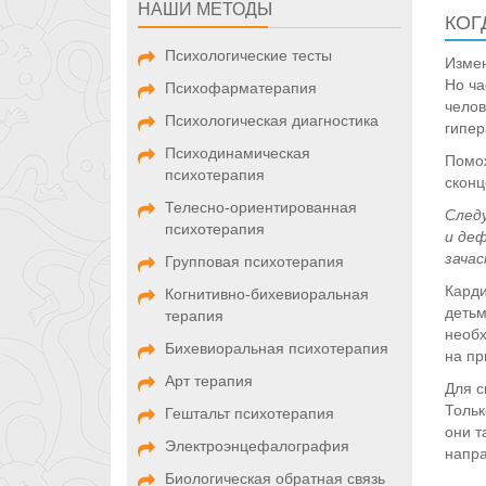
НАШИ МЕТОДЫ
КОГ
Психологические тесты
Измен
Но ча
Психофарматерапия
челов
Психологическая диагностика
гипер
Психодинамическая
Помож
психотерапия
сконц
Телесно-ориентированная
След
психотерапия
и деф
зача
Групповая психотерапия
Карди
Когнитивно-бихевиоральная
детьм
терапия
необх
Бихевиоральная психотерапия
на пр
Арт терапия
Для с
Тольк
Гештальт психотерапия
они т
Электроэнцефалография
напр
Биологическая обратная связь