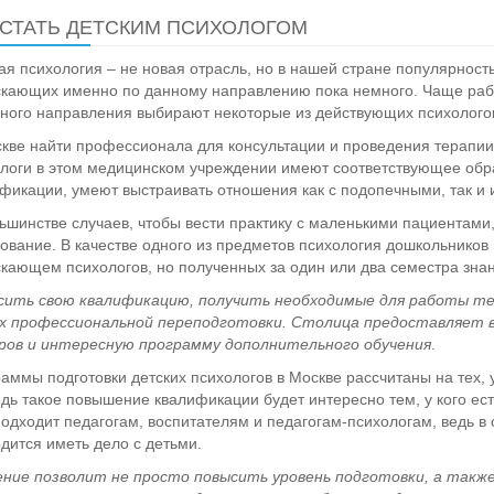
 СТАТЬ ДЕТСКИМ ПСИХОЛОГОМ
ая психология – не новая отрасль, но в нашей стране популярность
кающих именно по данному направлению пока немного. Чаще рабо
ного направления выбирают некоторые из действующих психолого
кве найти профессионала для консультации и проведения терапи
логи в этом медицинском учреждении имеют соответствующее обр
фикации, умеют выстраивать отношения как с подопечными, так и 
ьшинстве случаев, чтобы вести практику с маленькими пациентами
ование. В качестве одного из предметов психология дошкольников 
кающем психологов, но полученных за один или два семестра знан
сить свою квалификацию, получить необходимые для работы те
ах профессиональной переподготовки.
Столица
предоставляет 
ров и интересную программу дополнительного обучения
.
аммы подготовки детских психологов в Москве рассчитаны на тех, 
дь такое повышение квалификации будет интересно тем, у кого ес
одходит педагогам, воспитателям и педагогам-психологам, ведь в
дится иметь дело с детьми.
ние позволит не просто повысить уровень подготовки, а такж