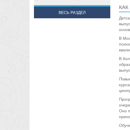
КАК
ВЕСЬ РАЗДЕЛ
Детск
выпус
основ
В Мос
психо
квали
В бол
образ
выпус
Повы
курс
цент
Прогр
очере
Оно п
прихо
Обуче