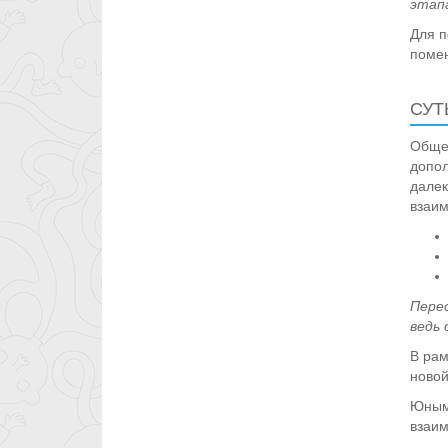
этап
Для п
помен
СУТ
Общен
допол
далек
взаим
Пере
ведь 
В рам
новой
Юным 
взаим