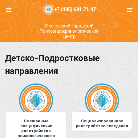
menu
menu
+7 (495) 691-71-47
Московский Городской
Психоэндокринологический
Центр
Детско-Подростковые
направления
Смешанные
Социализированное
специфические
расстройство поведения
расстройства
психологического