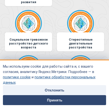
развития
Социальное тревожное
Стереотипные
расстройство детского
двигательные
возраста
расстройства
Мы используем cookie для работы сайта и, с вашего
согласия, аналитику Яндекс.Метрики. Подробнее — в
политике cookie
и
политике обработки персональных
данных
.
Тики неуточнённые
Транзиторные тики
Отклонить
home
people
payment
contacts
Принять
Главная
Специалисты
Оплата
Контакты