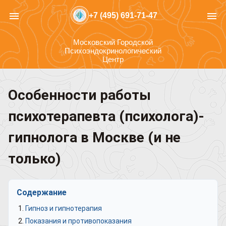
menu
menu
+7 (495) 691-71-47
Московский Городской
Психоэндокринологический
Центр
Особенности работы
психотерапевта (психолога)-
гипнолога в Москве (и не
только)
Содержание
Гипноз и гипнотерапия
Показания и противопоказания