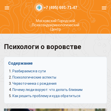
menu
menu
+7 (495) 691-71-47
Московский Городской
Психоэндокринологический
Центр
Психологи о воровстве
Содержание
Разбираемся в сути
Психологические аспекты
Червоточинка с рождения
Почему люди воруют: что делать близким
Как решить проблему и куда обратиться