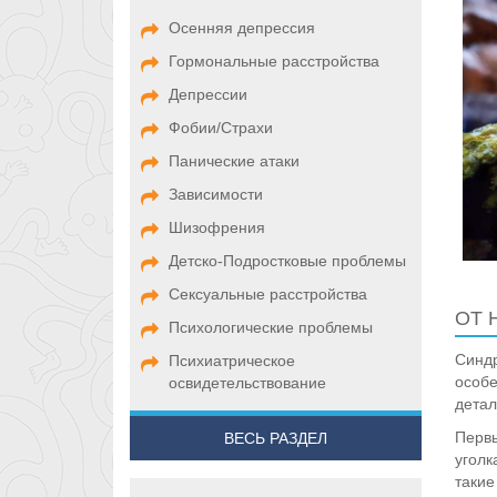
Осенняя депрессия
Гормональные расстройства
Депрессии
Фобии/Страхи
Панические атаки
Зависимости
Шизофрения
Детско-Подростковые проблемы
Сексуальные расстройства
ОТ 
Психологические проблемы
Синдр
Психиатрическое
особе
освидетельствование
детал
Первы
ВЕСЬ РАЗДЕЛ
уголк
такие