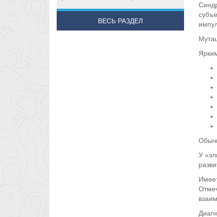
Синдр
субъе
ВЕСЬ РАЗДЕЛ
импул
Мутац
Ярким
Обычн
У «эл
разви
Имеет
Отмеч
взаим
Диагн