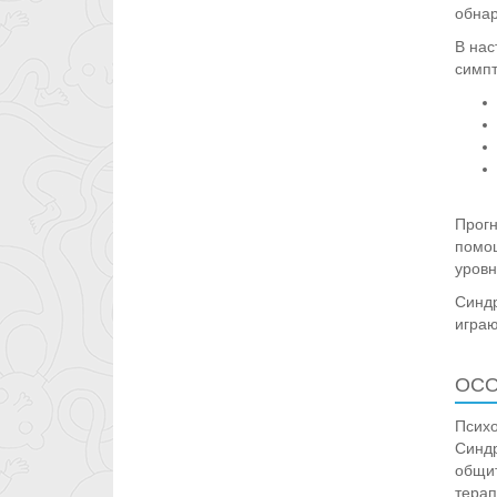
обнар
В нас
симпт
Прогн
помощ
уровн
Синдр
играю
ОСО
Психо
Синдр
общит
терап