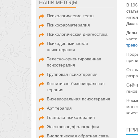
НАШИ МЕТОДЫ
В 196
стать
Психологические тесты
интел
Джона
Психофарматерапия
Дальн
Психологическая диагностика
часто
Психодинамическая
трев
психотерапия
Проры
Телесно-ориентированная
причи
психотерапия
Откры
Групповая психотерапия
разра
Когнитивно-бихевиоральная
Сейча
терапия
генов
Бихевиоральная психотерапия
Несмо
молек
Арт терапия
качес
Гештальт психотерапия
Электроэнцефалография
ПР
Биологическая обратная связь