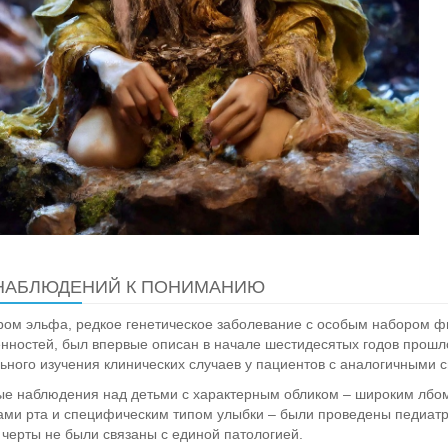
НАБЛЮДЕНИЙ К ПОНИМАНИЮ
ом эльфа, редкое генетическое заболевание с особым набором фи
нностей, был впервые описан в начале шестидесятых годов прошлог
ьного изучения клинических случаев у пациентов с аналогичными 
е наблюдения над детьми с характерным обликом – широким лбо
ами рта и специфическим типом улыбки – были проведены педиатр
 черты не были связаны с единой патологией.