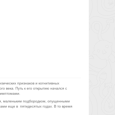
зических признаков и когнитивных
о века. Путь к его открытию начался с
симптомами.
м, маленьким подбородком, опущенными
ами еще в пятидесятых годах. В то время