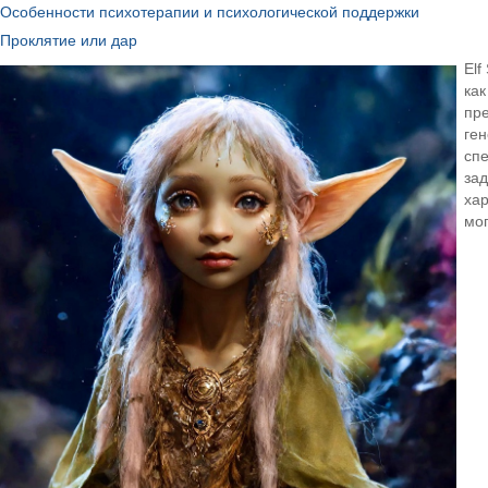
Особенности психотерапии и психологической поддержки
Проклятие или дар
Elf
как
пре
ген
сп
зад
хар
мог