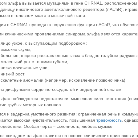
ом эльфа вызывается мутациями в гене CHRNA1, расположенном на
диницу никотинового ацетилхолинового рецептора (nAChR), играю
ьсов в головном мозге и мышечной ткани.
ии в CHRNA1 приводят к нарушению функции nAChR, что обуславл
и клиническими проявлениями синдрома эльфа являются характе
лицо узкое, с выступающим подбородком;
высокие скулы;
большие, широко расставленные глаза с бледно-голубым радужны
маленький рот с тонкими губами;
низко посаженные уши;
низкий рост;
скелетные аномалии (например, искривление позвоночника).
а дисфункция сердечно-сосудистой и эндокринной систем.
ьфа» наблюдается недостаточная мышечная сила: гипотония (сни
тие грубых моторных навыков.
ся и задержка умственного развития: ограниченная речь и коммун
ается высокая чувствительность, повышенная
тревожность
, однак
одействии. Особая черта – склонность, любовь музыке.
оз «синдром эльфа» ставится на основе клинических признаков и г