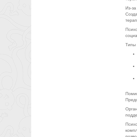
Из-за
Созда
терап
Психо
социа
Типы 
Помим
Предо
Орган
подде
Психо
компл
позво