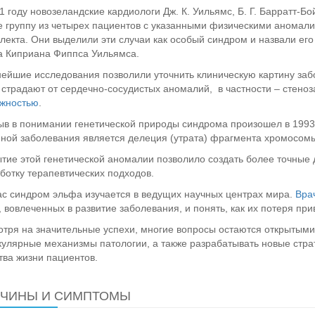
1 году новозеландские кардиологи Дж. К. Уильямс, Б. Г. Барратт-Бо
е группу из четырех пациентов с указанными физическими аномали
лекта. Они выделили эти случаи как особый синдром и назвали его в
 Киприана Фиппса Уильямса.
ейшие исследования позволили уточнить клиническую картину заб
 страдают от сердечно-сосудистых аномалий, в частности – стено
ожностью
.
в в понимании генетической природы синдрома произошел в 1993 
ной заболевания является делеция (утрата) фрагмента хромосомы
тие этой генетической аномалии позволило создать более точные д
ботку терапевтических подходов.
с синдром эльфа изучается в ведущих научных центрах мира.
Вра
, вовлеченных в развитие заболевания, и понять, как их потеря п
тря на значительные успехи, многие вопросы остаются открытыми
улярные механизмы патологии, а также разрабатывать новые стра
тва жизни пациентов.
ИЧИНЫ И СИМПТОМЫ