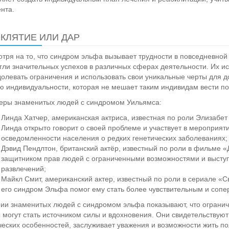
нта.
КЛЯТИЕ ИЛИ ДАР
тря на то, что синдром эльфа вызывает трудности в повседневной
гли значительных успехов в различных сферах деятельности. Их и
олевать ограничения и использовать свои уникальные черты для д
ю индивидуальности, которая не мешает таким индивидам вести по
ры знаменитых людей с синдромом Уильямса:
Линда Хатчер, американская актриса, известная по роли Элизабе
Линда открыто говорит о своей проблеме и участвует в мероприя
осведомленности населения о редких генетических заболеваниях;
Дэвид Пендлтон, британский актёр, известный по роли в фильме «
защитником прав людей с ограниченными возможностями и выступ
развлечений;
Майкл Смит, американский актер, известный по роли в сериале «Св
его синдром Эльфа помог ему стать более чувствительным и соп
ии знаменитых людей с синдромом эльфа показывают, что огранич
 могут стать источником силы и вдохновения. Они свидетельствуют
еских особенностей, заслуживает уважения и возможности жить п