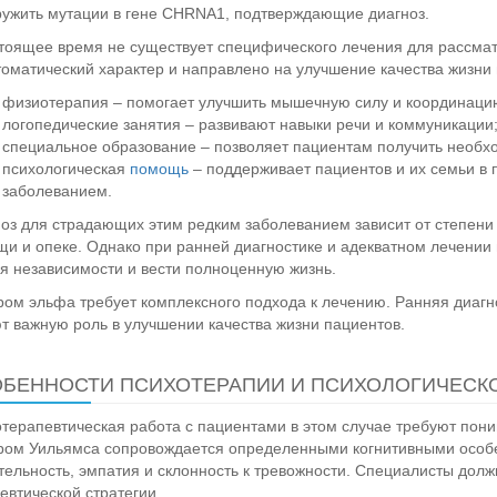
ужить мутации в гене CHRNA1, подтверждающие диагноз.
тоящее время не существует специфического лечения для рассма
оматический характер и направлено на улучшение качества жизни 
физиотерапия – помогает улучшить мышечную силу и координаци
логопедические занятия – развивают навыки речи и коммуникации
специальное образование – позволяет пациентам получить необх
психологическая
помощь
– поддерживает пациентов и их семьи в 
заболеванием.
оз для страдающих этим редким заболеванием зависит от степени 
и и опеке. Однако при ранней диагностике и адекватном лечении 
я независимости и вести полноценную жизнь.
ом эльфа требует комплексного подхода к лечению. Ранняя диагн
т важную роль в улучшении качества жизни пациентов.
БЕННОСТИ ПСИХОТЕРАПИИ И ПСИХОЛОГИЧЕС
терапевтическая работа с пациентами в этом случае требуют по
ом Уильямса сопровождается определенными когнитивными особе
ельность, эмпатия и склонность к тревожности. Специалисты долж
евтической стратегии.