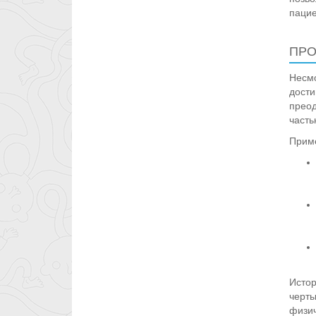
пацие
ПРО
Несмо
дости
преод
часть
Приме
Истор
черты
физич