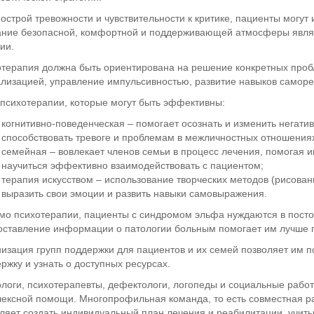
 острой тревожности и чувствительности к критике, пациенты могут
ние безопасной, комфортной и поддерживающей атмосферы явля
ии.
терапия должна быть ориентирована на решение конкретных пробл
лизацией, управление импульсивностью, развитие навыков саморе
психотерапии, которые могут быть эффективны:
когнитивно-поведенческая – помогает осознать и изменить негат
способствовать тревоге и проблемам в межличностных отношения
семейная – вовлекает членов семьи в процесс лечения, помогая 
научиться эффективно взаимодействовать с пациентом;
терапия искусством – использование творческих методов (рисова
выразить свои эмоции и развить навыки самовыражения.
о психотерапии, пациенты с синдромом эльфа нуждаются в посто
ставление информации о патологии больным помогает им лучше по
изация групп поддержки для пациентов и их семей позволяет им 
ржку и узнать о доступных ресурсах.
логи, психотерапевты, дефектологи, логопеды и социальные работ
ексной помощи. Многопрофильная команда, то есть совместная ра
ляет создать индивидуальный план лечения и реабилитации, учи