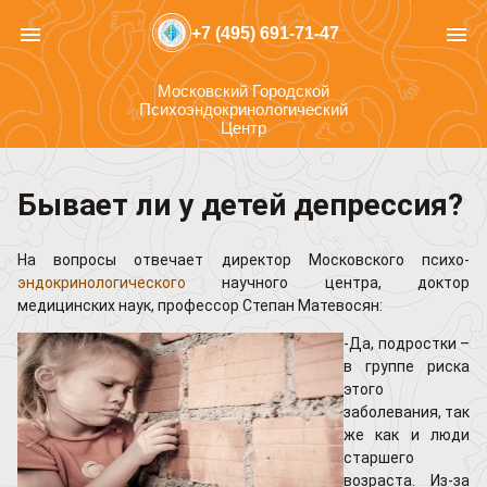
menu
menu
+7 (495) 691-71-47
Московский Городской
Психоэндокринологический
Центр
Бывает ли у детей депрессия?
На вопросы отвечает директор Московского психо-
эндокринологического
научного центра, доктор
медицинских наук, профессор Степан Матевосян:
-Да, подростки –
в группе риска
этого
заболевания, так
же как и люди
старшего
возраста. Из-за