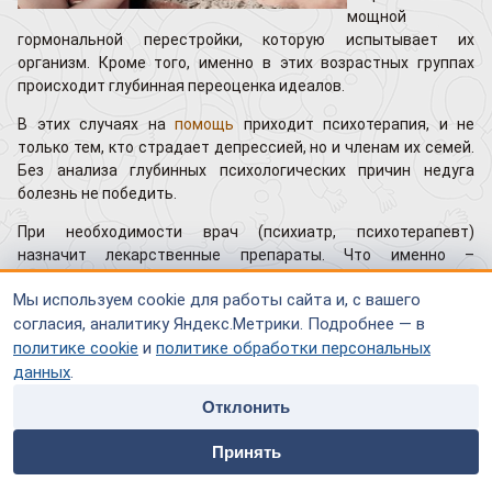
мощной
гормональной перестройки, которую испытывает их
организм. Кроме того, именно в этих возрастных группах
происходит глубинная переоценка идеалов.
В этих случаях на
помощь
приходит психотерапия, и не
только тем, кто страдает депрессией, но и членам их семей.
Без анализа глубинных психологических причин недуга
болезнь не победить.
При необходимости врач (психиатр, психотерапевт)
назначит лекарственные препараты. Что именно –
седативные средства, снотворные или антидепрессанты –
Мы используем cookie для работы сайта и, с вашего
зависит от того, каким именно типом депрессии страдает
согласия, аналитику Яндекс.Метрики. Подробнее — в
пациент (апатичной, тоскливой или тревожной). Не
помешает также соблюдать режим, полноценно питаться,
политике cookie
и
политике обработки персональных
принимать витамины, больше гулять и заниматься
данных
.
физкультурой, не употреблять кофе,
алкоголь
.угасать.
Отклонить
Обратитесь к специалистам.
home
people
payment
contacts
Принять
Главная
Специалисты
Оплата
Контакты
Статья была взята из газеты
"
Аргументы и факты
"