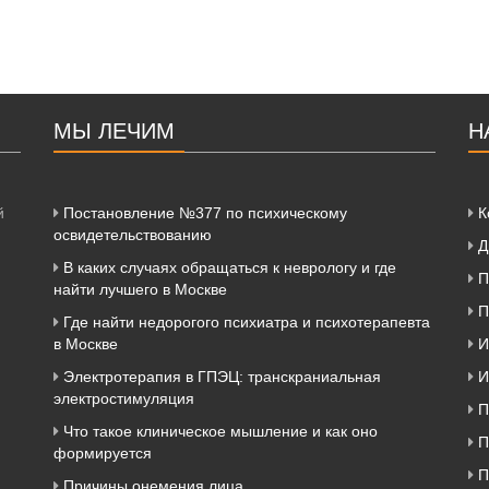
МЫ ЛЕЧИМ
Н
й
Постановление №377 по психическому
К
освидетельствованию
Д
В каких случаях обращаться к неврологу и где
П
найти лучшего в Москве
П
Где найти недорогого психиатра и психотерапевта
в Москве
И
Электротерапия в ГПЭЦ: транскраниальная
И
электростимуляция
П
Что такое клиническое мышление и как оно
П
формируется
П
Причины онемения лица