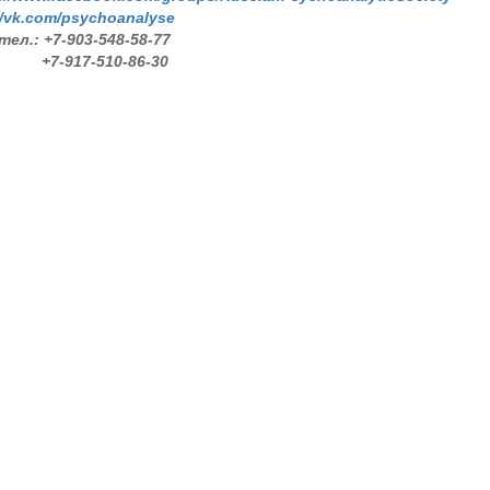
/
vk
.
com
/
psychoanalyse
тел.: +7-903-548-58-77
917-510-86-30