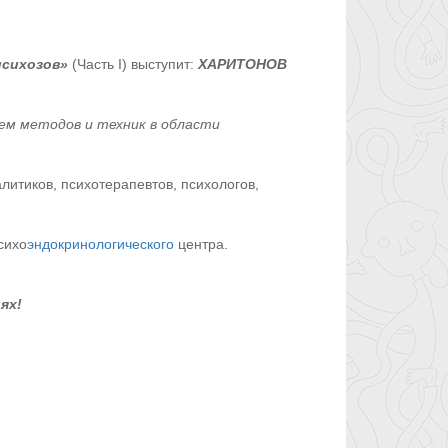
психозов»
(Часть I) выступит:
ХАРИТОНОВ
ем методов и техник в области
итиков, психотерапевтов, психологов,
сихо
эндокринологического
центра.
ях!