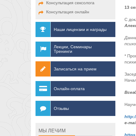
Консультация сексолога
13 се
Консультация онлайн
С до
Алек
Наши лицензии и награды
Данны
психо
Лекции, Семинары
Тренинги
* Про
психи
Записаться на прием
Засед
Нача
Онлайн-оплата
Всег
Научн
Отзывы
http:
e-mai
МЫ ЛЕЧИМ
https