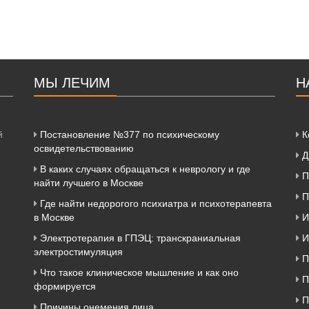
МЫ ЛЕЧИМ
Н
й
Постановление №377 по психическому
К
освидетельствованию
Д
В каких случаях обращаться к неврологу и где
П
найти лучшего в Москве
П
Где найти недорогого психиатра и психотерапевта
в Москве
И
Электротерапия в ГПЭЦ: транскраниальная
И
электростимуляция
П
Что такое клиническое мышление и как оно
П
формируется
П
Причины онемения лица