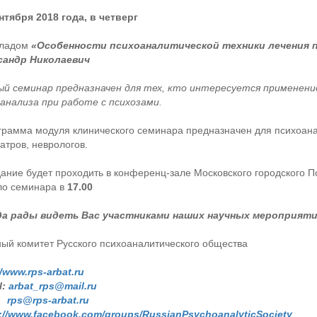
нтября 2018 года, в четверг
кладом
«Особенности психоаналитической техники лечения 
сандр Николаевич
й семинар предназначен для тех, кто интересуется применени
анализа при работе с психозами.
грамма модуля клинического семинара предназначен для психоанал
атров, неврологов.
ание будет проходить в конференц-зале Московского городского П
ло семинара в
17.00
да рады видеть Вас участниками
наших научных мероприяти
ый комитет Русского психоаналитического общества
//www.rps-arbat.ru
l:
arbat_rps@mail.ru
rps@rps-arbat.ru
://www.facebook.com/groups/RussianPsychoanalyticSociety