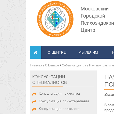
Московский
Городской
Психоэндокри
Центр
О ЦЕНТРЕ
МЫ ЛЕЧИМ
Главная
/
О Центре
/
События центра
/
Научно-практиче
НА
КОНСУЛЬТАЦИИ
СПЕЦИАЛИСТОВ
ПС
Консультация психиатра
Уваж
Консультация психотерапевта
В рам
Консультация психолога
продо