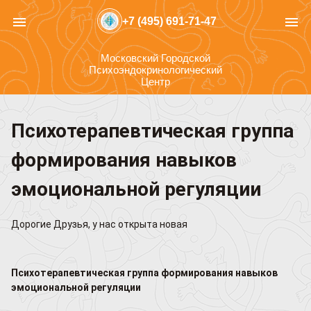
menu
menu
+7 (495) 691-71-47
Московский Городской
Психоэндокринологический
Центр
Психотерапевтическая группа
формирования навыков
эмоциональной регуляции
Дорогие Друзья, у нас открыта новая
Психотерапевтическая группа формирования навыков
эмоциональной регуляции