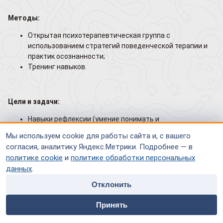
Методы:
Открытая психотерапевтическая группа с
использованием стратегий поведенческой терапии и
практик осознанности;
Тренинг навыков.
Цели и задачи:
Навыки рефлексии (умение понимать и
контролировать
Мы используем cookie для работы сайта и, с вашего
эмоции);
согласия, аналитику Яндекс.Метрики. Подробнее — в
Навыки общения;
политике cookie
и
политике обработки персональных
Навыки социального взаимодействия;
данных
.
Поведенческая психотерапия в группе (преодоление
страхов
);
Отклонить
Формирование адекватной самооценки;
home
people
payment
contacts
Психообразование (формирование понимания
Принять
Главная
Специалисты
Оплата
Контакты
психического расстройства и профилактика