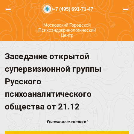
menu
menu
+7 (495) 691-71-47
Московский Городской
Психоэндокринологический
Центр
Заседание открытой
супервизионной группы
Русского
психоаналитического
общества от 21.12
Уважаемые коллеги!