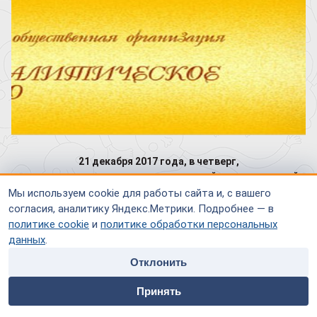
21
декабря 2017 года
, в четверг,
принять участие в заседании открытой супервизионной
группы
Мы используем cookie для работы сайта и, с вашего
Русского психоаналитического общества
согласия, аналитику Яндекс.Метрики. Подробнее — в
политике cookie
и
политике обработки персональных
Заседания будет проходить в конференц-зале
данных
.
Московского городского Психо
эндокринологического
Отклонить
центра
home
people
payment
contacts
Принять
Случай представляет:
Главная
Специалисты
Оплата
Контакты
МИХАЙЛОВА Галина Викторовна