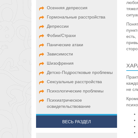
любом
Осенняя депрессия
тяже
ситуа
Гормональные расстройства
Поня
Депрессии
пункт
Фобии/Страхи
есть,
привы
Панические атаки
сторо
Зависимости
Шизофрения
ХАР
Детско-Подростковые проблемы
Прак
Сексуальные расстройства
каждо
не сл
Психологические проблемы
Кром
Психиатрическое
психо
освидетельствование
ВЕСЬ РАЗДЕЛ