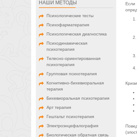
НАШИ МЕТОДЫ
Если
опред
Психологические тесты
Психофарматерапия
Психологическая диагностика
Психодинамическая
психотерапия
Телесно-ориентированная
психотерапия
Групповая психотерапия
Когнитивно-бихевиоральная
Кризи
терапия
Бихевиоральная психотерапия
Арт терапия
Гештальт психотерапия
Электроэнцефалография
Повед
(злос
Биологическая обратная связь