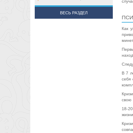
случа
ВЕСЬ РАЗДЕЛ
ПСИ
Как у
приво
минет
Перв
наход
Следу
В 7 л
себя 
компл
Кризи
свою 
18-20
жизни
Кризи
совпа