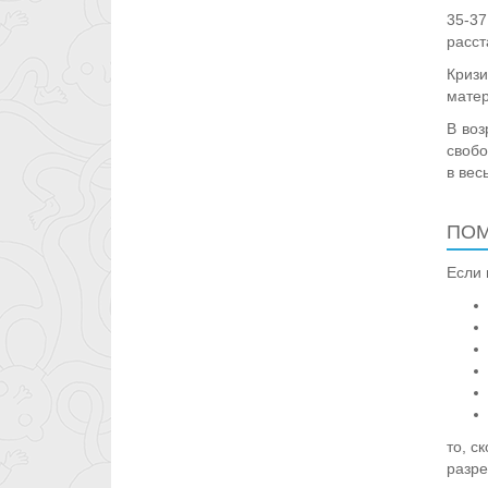
35-37
расст
Кризи
матер
В воз
свобо
в вес
ПОМ
Если 
то, с
разре