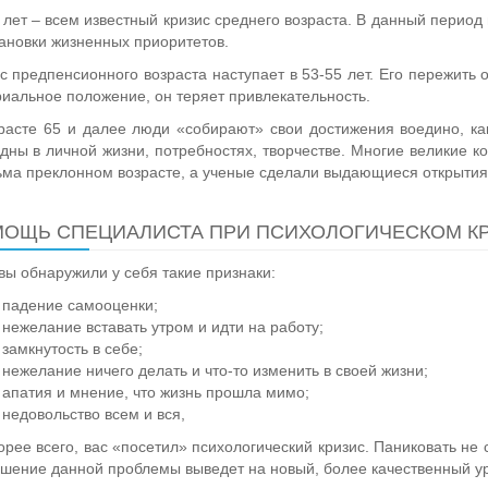
 лет – всем известный кризис среднего возраста. В данный период
ановки жизненных приоритетов.
с предпенсионного возраста наступает в 53-55 лет. Его пережить о
иальное положение, он теряет привлекательность.
расте 65 и далее люди «собирают» свои достижения воедино, ка
дны в личной жизни, потребностях, творчестве. Многие великие 
ьма преклонном возрасте, а ученые сделали выдающиеся открытия
ОЩЬ СПЕЦИАЛИСТА ПРИ ПСИХОЛОГИЧЕСКОМ К
вы обнаружили у себя такие признаки:
падение самооценки;
нежелание вставать утром и идти на работу;
замкнутость в себе;
нежелание ничего делать и что-то изменить в своей жизни;
апатия и мнение, что жизнь прошла мимо;
недовольство всем и вся,
корее всего, вас «посетил» психологический кризис. Паниковать не 
шение данной проблемы выведет на новый, более качественный ур