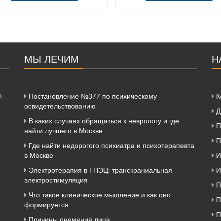
МЫ ЛЕЧИМ
Н
й
Постановление №377 по психическому
К
освидетельствованию
Д
В каких случаях обращаться к неврологу и где
П
найти лучшего в Москве
П
Где найти недорогого психиатра и психотерапевта
в Москве
И
Электротерапия в ГПЭЦ: транскраниальная
И
электростимуляция
П
Что такое клиническое мышление и как оно
П
формируется
П
Причины онемения лица