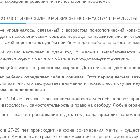
е нахождения решения или исчезновении проблемы.
ХОЛОГИЧЕСКИЕ КРИЗИСЫ ВОЗРАСТА: ПЕРИОДЫ
же упоминалось, связанный с возрастом психологический кризи
дит к психологическим срывам, переоценки прожитой жизни, откр
: такой перекресток судьбы неизбежен для любого человека, невзи
ый кризис наступает в один год. У малыша вырабатывается 
ящиеся рядом люди его любви, а всё окружающее – доверия.
ющий кризис – в трехлетнем возрасте. Дети начинают демонстриро
ет ребенок определяет себя в социуме. Этот период весьма важ
считать тем, кто заслуживает внимания и похвал, но, в случае н
екс неполноценности.
с 12-14 лет связан с осознанием подростком своей половой при
«взрослость», самостоятельность и право на свободу. Любые огра
 лет – возраст расставания с детством, когда приходит понимани
.
с в 27-29 лет происходит на фоне соизмерения мечты и сущест
дает. Именно в это время человек может очень резко поменять ли