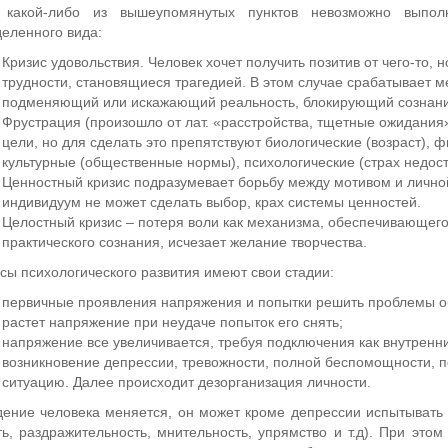
 какой-либо из вышеупомянутых пунктов невозможно выполни
еленного вида:
Кризис удовольствия. Человек хочет получить позитив от чего-то,
трудности, становящиеся трагедией. В этом случае срабатывает 
подменяющий или искажающий реальность, блокирующий сознани
Фрустрация (произошло от лат. «расстройства, тщетные ожидания»
цели, но для сделать это препятствуют биологические (возраст), 
культурные (общественные нормы), психологические (страх недост
Ценностный кризис подразумевает борьбу между мотивом и лично
индивидуум не может сделать выбор, крах системы ценностей.
Целостный кризис – потеря воли как механизма, обеспечивающего 
практического сознания, исчезает желание творчества.
сы психологического развития имеют свои стадии:
первичные проявления напряжения и попытки решить проблемы 
растет напряжение при неудаче попыток его снять;
напряжение все увеличивается, требуя подключения как внутренних
возникновение депрессии, тревожности, полной беспомощности, п
ситуацию. Далее происходит дезорганизация личности.
ение человека меняется, он может кроме депрессии испытывать 
ть, раздражительность, мнительность, упрямство и т.д). При это