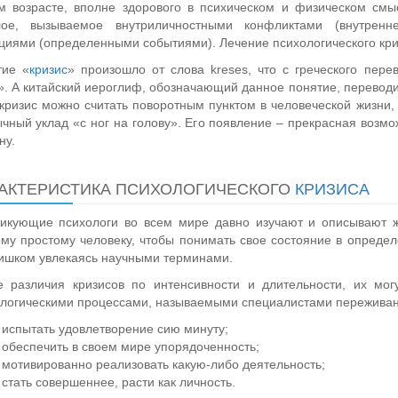
 возрасте, вполне здорового в психическом и физическом смыс
лое, вызываемое внутриличностными конфликтами (внутренн
циями (определенными событиями). Лечение психологического кри
тие «
кризис
» произошло от слова kreses, что с греческого пере
». А китайский иероглиф, обозначающий данное понятие, переводи
 кризис можно считать поворотным пунктом в человеческой жиз
чный уклад «с ног на голову». Его появление – прекрасная возмо
ну.
АКТЕРИСТИКА ПСИХОЛОГИЧЕСКОГО
КРИЗИСА
тикующие психологи во всем мире давно изучают и описывают
му простому человеку, чтобы понимать свое состояние в определ
ишком увлекаясь научными терминами.
е различия кризисов по интенсивности и длительности, их мог
логическими процессами, называемыми специалистами переживан
испытать удовлетворение сию минуту;
обеспечить в своем мире упорядоченность;
мотивированно реализовать какую-либо деятельность;
стать совершеннее, расти как личность.