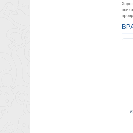
Хорош
псих
превр
ВР
В