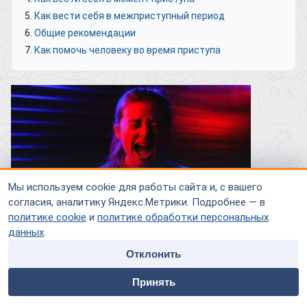
Как вести себя в межприступный период
Общие рекомендации
Как помочь человеку во время приступа
Мы используем cookie для работы сайта и, с вашего
согласия, аналитику Яндекс.Метрики. Подробнее — в
политике cookie
и
политике обработки персональных
данных
.
Паническая атака – физиологически безопасное, но
Отклонить
психологически – удручающее состояние. Чем чаще и
home
people
payment
contacts
продолжительнее они становятся, тем больший негативный
Принять
Главная
Специалисты
Оплата
Контакты
отпечаток оставляют на психоэмоциональном фоне