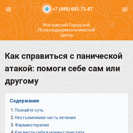
menu
menu
+7 (495) 691-71-47
Московский Городской
Психоэндокринологический
Центр
Как справиться с панической
атакой: помоги себе сам или
другому
Содержание
Познайте суть
Неотъемлемая часть лечения
Фармакотерапия
Как вести себя в момент приступа