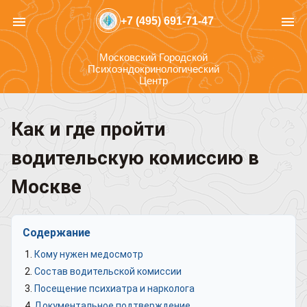
menu
menu
+7 (495) 691-71-47
Московский Городской
Психоэндокринологический
Центр
Как и где пройти
водительскую комиссию в
Москве
Содержание
Кому нужен медосмотр
Состав водительской комиссии
Посещение психиатра и нарколога
Документальное подтверждение