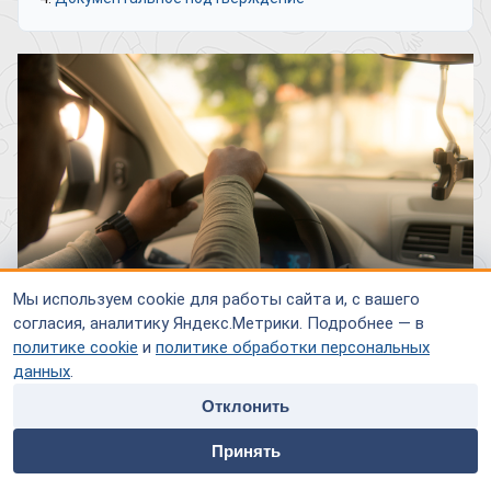
Мы используем cookie для работы сайта и, с вашего
согласия, аналитику Яндекс.Метрики. Подробнее — в
политике cookie
и
политике обработки персональных
данных
.
С начала весны 2022 года в России вступил в действие
Отклонить
приказ Министерства здравоохранения №1092н (подписан
home
people
payment
contacts
24.11.2021 г.), утверждающий порядок проведения
Принять
обязательного медицинского освидетельствования
Главная
Специалисты
Оплата
Контакты
водителей (или кандидатов на вождение) транспортных