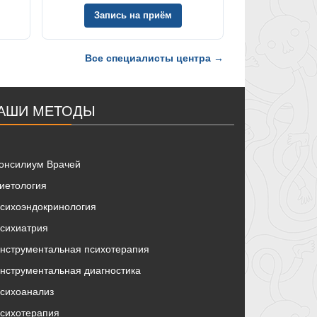
Запись на приём
Все специалисты центра →
АШИ МЕТОДЫ
онсилиум Врачей
иетология
сихоэндокринология
сихиатрия
нструментальная психотерапия
нструментальная диагностика
сихоанализ
сихотерапия