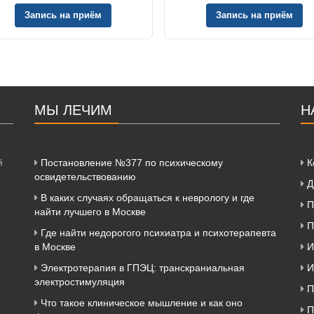
Запись на приём
Запись на приём
МЫ ЛЕЧИМ
Н
й
Постановление №377 по психическому
К
освидетельствованию
Д
В каких случаях обращаться к неврологу и где
П
найти лучшего в Москве
П
Где найти недорогого психиатра и психотерапевта
в Москве
И
Электротерапия в ГПЭЦ: транскраниальная
И
электростимуляция
П
Что такое клиническое мышление и как оно
П