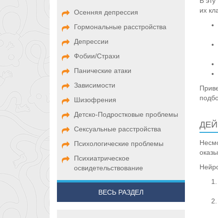
В эту
их кл
Осенняя депрессия
Гормональные расстройства
Депрессии
Фобии/Страхи
Панические атаки
Зависимости
Приве
подбо
Шизофрения
Детско-Подростковые проблемы
ДЕЙ
Сексуальные расстройства
Несмо
Психологические проблемы
оказы
Психиатрическое
Нейро
освидетельствование
ВЕСЬ РАЗДЕЛ