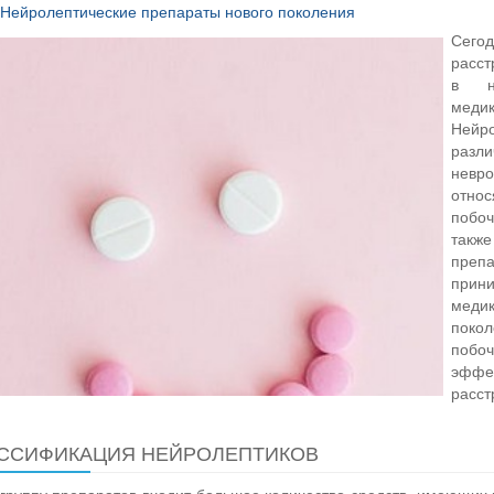
Нейролептические препараты нового поколения
Сегод
расст
в не
меди
Нейро
разли
невр
относ
побо
такж
преп
прин
меди
поко
побо
эффе
расст
ССИФИКАЦИЯ НЕЙРОЛЕПТИКОВ