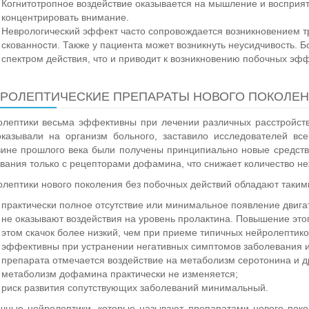
Когнитотропное воздействие оказывается на мышление и восприят
концентрировать внимание.
Неврологический эффект часто сопровождается возникновением 
скованности. Также у пациента может возникнуть неусидчивость.
спектром действия, что и приводит к возникновению побочных эфф
РОЛЕПТИЧЕСКИЕ ПРЕПАРАТЫ НОВОГО ПОКОЛЕ
лептики весьма эффективны при лечении различных расстройств 
казывали на организм больного, заставило исследователей вс
ине прошлого века были получены принципиально новые средств
вания только с рецепторами дофамина, что снижает количество не
лептики нового поколения без побочных действий обладают таким
практически полное отсутствие или минимальное появление двиг
не оказывают воздействия на уровень пролактина. Повышение этог
этом скачок более низкий, чем при приеме типичных нейролептико
эффективны при устранении негативных симптомов заболевания и
препарата отмечается воздействие на метаболизм серотонина и д
метаболизм дофамина практически не изменяется;
риск развития сопутствующих заболеваний минимальный.
чные нейролептики, которые называют препаратами нового поко