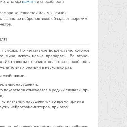
ие, а также
памяти
и способности
тремора конечностей или мышечной
 Большинство нейролептиков обладают широким
ектов.
НИЯ
психики. Но негативное воздействие, которое
его мира искать новые препараты. Во второй
а. Их главным отличием является способность
желательных реакций в несколько раз.
и свойствами:
ательных нарушений;
о показателя отмечается в редких случаях, при
в;
 когнитивных нарушений; • во время приема
ругих нейротрансмиттеров, при этом
ления, обладают широким спектром действия,