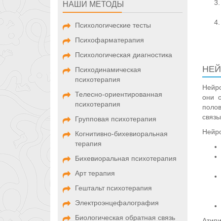
НАШИ МЕТОДЫ
Психологические тесты
Психофарматерапия
Психологическая диагностика
НЕЙ
Психодинамическая
психотерапия
Нейро
Телесно-ориентированная
они о
психотерапия
полов
связы
Групповая психотерапия
Нейро
Когнитивно-бихевиоральная
терапия
Бихевиоральная психотерапия
Арт терапия
Гештальт психотерапия
Электроэнцефалография
Биологическая обратная связь
Атипи