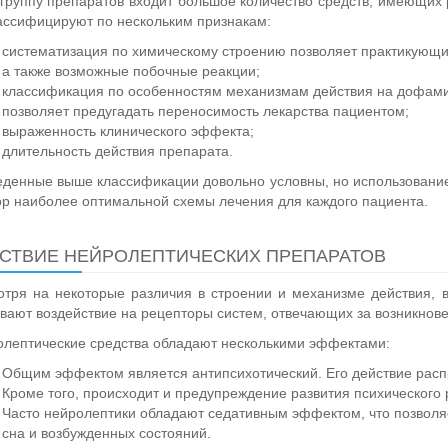
 группу препаратов входит большое количество средств, имеющих
ассифицируют по нескольким признакам:
систематизация по химическому строению позволяет практикующ
а также возможные побочные реакции;
классификация по особенностям механизмам действия на дофам
позволяет предугадать переносимость лекарства пациентом;
выраженность клинического эффекта;
длительность действия препарата.
денные выше классификации довольно условны, но использование
р наиболее оптимальной схемы лечения для каждого пациента.
СТВИЕ НЕЙРОЛЕПТИЧЕСКИХ ПРЕПАРАТОВ
тря на некоторые различия в строении и механизме действия, 
вают воздействие на рецепторы систем, отвечающих за возникнов
лептические средства обладают несколькими эффектами:
Общим эффектом является антипсихотический. Его действие расп
Кроме того, происходит и предупреждение развития психического 
Часто нейролептики обладают седативным эффектом, что позволяе
сна и возбужденных состояний.