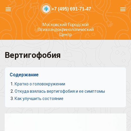
menu
menu
+7 (495) 691-71-47
Московский Городской
Психоэндокринологический
Центр
Вертигофобия
Содержание
Кратко о головокружении
Откуда взялась вертигофобия и ее симптомы
Как улучшить состояние