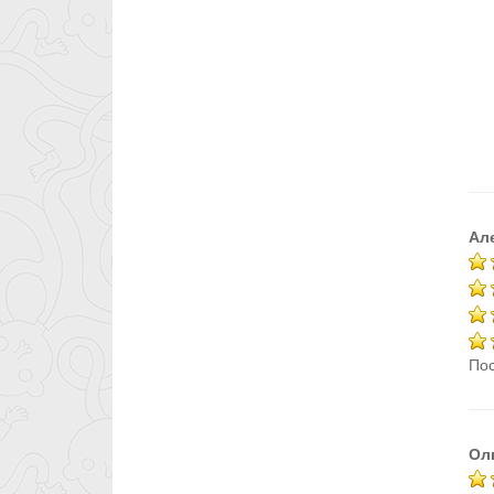
Ал
Пос
Ол