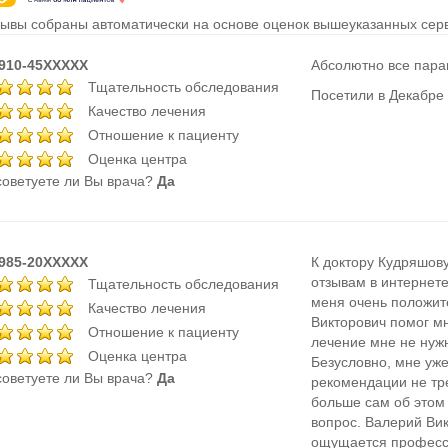
ывы собраны автоматически на основе оценок вышеуказанных серв
-910-45XXXXX
Абсолютно все пара
Тщательность обследования
Посетили в Декабре
Качество лечения
Отношение к пациенту
Оценка центра
оветуете ли Вы врача?
Да
-985-20XXXXX
К доктору Кудряшову
отзывам в интернете
Тщательность обследования
меня очень положит
Качество лечения
Викторович помог мн
Отношение к пациенту
лечение мне не нужн
Оценка центра
Безусловно, мне уж
оветуете ли Вы врача?
Да
рекомендации не тре
больше сам об этом
вопрос. Валерий Ви
ощущается професси