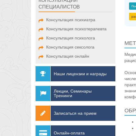
КОНСУЛЬТАЦИИ
СПЕЦИАЛИСТОВ
По
ра
Консультация психиатра
Консультация психотерапевта
Консультация психолога
МЕТ
Консультация сексолога
Медик
Консультация онлайн
рацио
Основ
Наши лицензии и награды
числе
практ
знани
Лекции, Семинары
Тренинги
комфо
ОБР
Записаться на прием
Онлайн-оплата