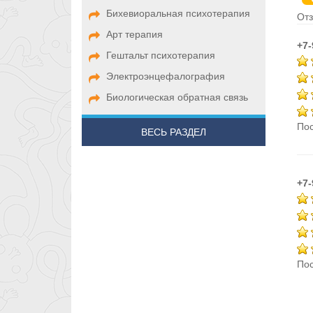
Бихевиоральная психотерапия
Отз
Арт терапия
+7
Гештальт психотерапия
Электроэнцефалография
Биологическая обратная связь
Пос
ВЕСЬ РАЗДЕЛ
+7
Пос