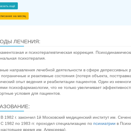
казать ещё
списание на месяц
ОДЫ ЛЕЧЕНИЯ:
аментозная и психотерапевтическая коррекция. Психодинамическ
нальная психотерапия.
ные направления лечебной деятельности в сфере депрессивных ра
 пограничные и реактивные состояния (потеря объекта, посттравма
ический опыт ведения и реабилитации пациентов. Один из немноги
ями психофармакологии, что не только увеличивает эффективность
ртные условия для пациентов.
АЗОВАНИЕ:
В 1982 г. закончил 1й Московский медицинский институт им. Сечен
С 1982 по 1983 гг. проходил специализацию по
психиатрии
в Психи
настоящее время им. Алексеева).