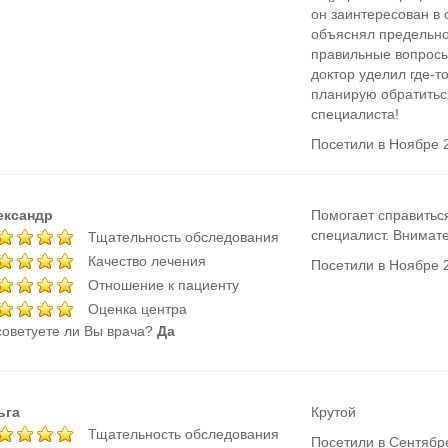
он заинтересован в
объяснял предельно
правильные вопросы.
доктор уделил где-то
планирую обратитьс
специалиста!
Посетили в Ноябре 
ександр
Помогает справитьс
специалист. Внимат
Тщательность обследования
Качество лечения
Посетили в Ноябре 
Отношение к пациенту
Оценка центра
оветуете ли Вы врача?
Да
ьга
Крутой
Тщательность обследования
Посетили в Сентябр