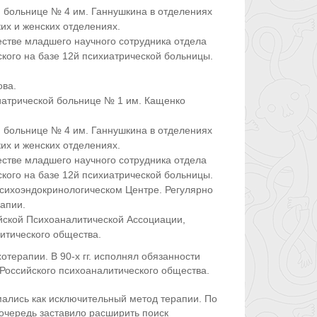
 больнице № 4 им. Ганнушкина в отделениях
их и женских отделениях.
естве младшего научного сотрудника отдела
ского на базе 12й психиатрической больницы.
ова.
хиатрической больнице № 1 им. Кащенко
й больнице № 4 им. Ганнушкина в отделениях
ких и женских отделениях.
естве младшего научного сотрудника отдела
кого на базе 12й психиатрической больницы.
Психоэндокринологическом Центре. Регулярно
апии.
ийской Психоаналитической Ассоциации,
итического общества.
терапии. В 90-х гг. исполнял обязанности
Российского психоаналитического общества.
ались как исключительный метод терапии. По
 очередь заставило расширить поиск