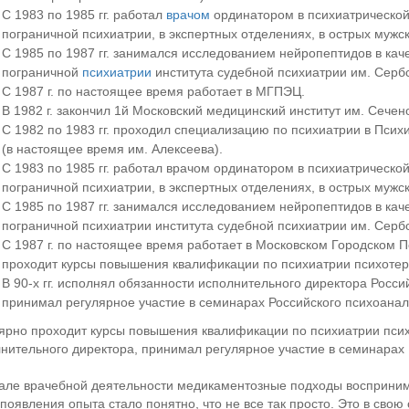
С 1983 по 1985 гг. работал
врачом
ординатором в психиатрической
пограничной психиатрии, в экспертных отделениях, в острых мужск
С 1985 по 1987 гг. занимался исследованием нейропептидов в кач
пограничной
психиатрии
института судебной психиатрии им. Серб
С 1987 г. по настоящее время работает в МГПЭЦ.
В 1982 г. закончил 1й Московский медицинский институт им. Сечен
С 1982 по 1983 гг. проходил специализацию по психиатрии в Пси
(в настоящее время им. Алексеева).
С 1983 по 1985 гг. работал врачом ординатором в психиатрическо
пограничной психиатрии, в экспертных отделениях, в острых мужс
С 1985 по 1987 гг. занимался исследованием нейропептидов в кач
пограничной психиатрии института судебной психиатрии им. Сербс
С 1987 г. по настоящее время работает в Московском Городском 
проходит курсы повышения квалификации по психиатрии психотер
В 90-х гг. исполнял обязанности исполнительного директора Росс
принимал регулярное участие в семинарах Российского психоанал
ярно проходит курсы повышения квалификации по психиатрии психо
нительного директора, принимал регулярное участие в семинарах 
але врачебной деятельности медикаментозные подходы восприним
появления опыта стало понятно, что не все так просто. Это в свою