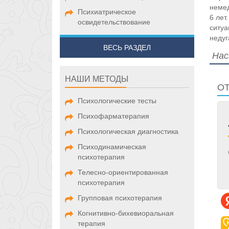
немед
Психиатрическое
6 лет
освидетельствование
ситуа
недуг
ВЕСЬ РАЗДЕЛ
Наск
НАШИ МЕТОДЫ
О
Психологические тесты
Психофарматерапия
Психологическая диагностика
Психодинамическая
психотерапия
Телесно-ориентированная
психотерапия
Групповая психотерапия
Когнитивно-бихевиоральная
терапия