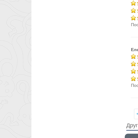
Пос
Ел
Пос
Друг