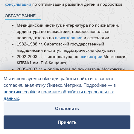
консультации
по оптимизации развития детей и подростков.
ОБРАЗОВАНИЕ
Медицинский институт, интернатура по психиатрии,
ординатура по психиатрии, профессиональная
переподготовка по
психотерапии
и сексологии.
1982-1988 г.г. Саратовский государственный
медицинский институт, педиатрический факультет;
2002-2003 г.г. – интернатура по
психиатрии
Московская
КПБ№1 им. П.А.Кащенко,
2005-2007 г.г. – ординатура по психиатрии Московский
НИИ психиатрии. Профессиональная переподготовка
Мы используем cookie для работы сайта и, с вашего
по психотерапии, сексологии – ГБОУ ДПО РМАПО, г.
согласия, аналитику Яндекс.Метрики. Подробнее — в
Москва.
политике cookie
и
политике обработки персональных
НАУЧНАЯ СПЕЦИАЛИЗАЦИЯ:
данных
.
Кандидат медицинских наук
Отклонить
Тема диссертации: «Психопатологические аспекты
home
people
payment
contacts
формирования гомосексуальных предпочтений у мужчин».
Принять
2000 г.
Главная
Специалисты
Оплата
Контакты