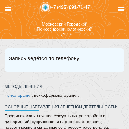
+7 (495) 691-71-47
menu
menu
Московский Городской
Психоэндокринологический
Центр
Запись ведётся по телефону
МЕТОДЫ ЛЕЧЕНИЯ:
Психотерапия
, психофармакотерапия.
ОСНОВНЫЕ НАПРАВЛЕНИЯ ЛЕЧЕБНОЙ ДЕЯТЕЛЬНОСТИ:
Профилактика и лечение сексуальных расстройств и
дисгармоний, супружеская и партнерская терапия,
невротические и связанные со стрессом расстройства,