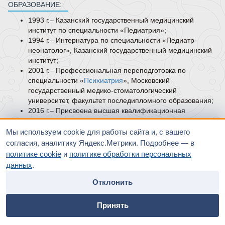
ОБРАЗОВАНИЕ:
1993 г.– Казанский государственный медицинский
институт по специальности «Педиатрия»;
1994 г.– Интернатура по специальности «Педиатр-
неонатолог», Казанский государственный медицинский
институт;
2001 г.– Профессиональная переподготовка по
специальности «
Психиатрия
», Московский
государственный медико-стоматологический
университет, факультет последипломного образования;
2016 г.– Присвоена высшая квалификационная
категория по специальности «
Психиатрия
»;
2020 г.– Повышение квалификации по специальности
Мы используем cookie для работы сайта и, с вашего
«
Психиатрия
», Российская медицинская академия
согласия, аналитику Яндекс.Метрики. Подробнее — в
непрерывного профессионального образования МЗ РФ.
политике cookie
и
политике обработки персональных
ОПЫТ РАБОТЫ:
данных
.
1993—1999гг. Родильный дом №1, г. Казань,
врач
-
Отклонить
неонатолог.
home
people
payment
contacts
2000—2001гг. Родильный дом, заведующая отделением
Принять
новорожденных.
Главная
Специалисты
Оплата
Контакты
2001—2007гг. Психоневрологический диспансер,