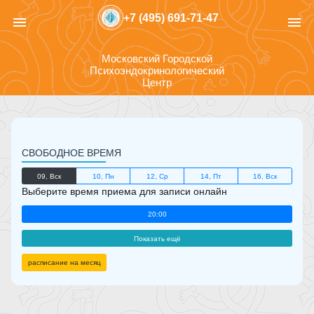
+7 (495) 691-71-47
menu
menu
Московский Городской
Психоэндокринологический
Центр
СВОБОДНОЕ ВРЕМЯ
09, Вск
10, Пн
12, Ср
14, Пт
16, Вск
Выберите время приема для записи онлайн
20:00
Показать ещё
расписание на месяц