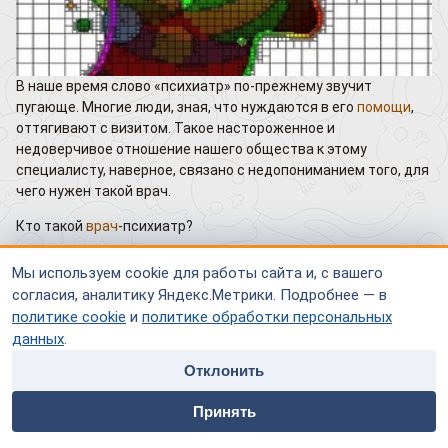
В наше время слово «психиатр» по-прежнему звучит
пугающе. Многие люди, зная, что нуждаются в его
помощи
,
оттягивают с визитом. Такое настороженное и
недоверчивое отношение нашего общества к этому
специалисту, наверное, связано с недопониманием того, для
чего нужен такой врач.
Кто такой
врач
-психиатр?
Психиатр – это специалист, занимающийся диагностикой,
Мы используем cookie для работы сайта и, с вашего
терапией и профилактикой психических заболеваний.Часто
согласия, аналитику Яндекс.Метрики. Подробнее — в
психиатров путают с другими специалистами: неврологами,
политике cookie
и
политике обработки персональных
психотерапевтами и психологами, хотя их деятельность
данных
.
имеет принципиальные отличия. Так, невролог занимается
лечением заболеваний нервной системы, носящих
Отклонить
органический характер, то есть имеющих конкретную
home
people
payment
contacts
физическую причину. Психиатр же лечит психические
Принять
Главная
Специалисты
Оплата
Контакты
расстройства, часто носящие функциональный характер или