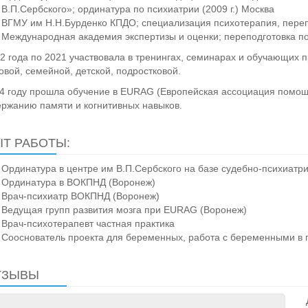
В.П.Сербского»; ординатура по психиатрии (2009 г.) Москва
ВГМУ им Н.Н.Бурденко КПДО; специализация психотерапия, перепо
Международная академия экспертизы и оценки; переподготовка по
2 года по 2021 участвовала в тренингах, семинарах и обучающих п
овой, семейной, детской, подростковой.
4 году прошла обучение в EURAG (Европейская ассоциация помо
ржанию памяти и когнитивных навыков.
Т РАБОТЫ:
Ординатура в центре им В.П.Сербского на базе судебно-психиатри
Ординатура в ВОКПНД (Воронеж)
Врач-психиатр ВОКПНД (Воронеж)
Ведущая групп развития мозга при EURAG (Воронеж)
Врач-психотерапевт частная практика
Сооснователь проекта для беременных, работа с беременными в 
ТЗЫВЫ