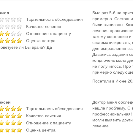
рилл
Был раз 5-6 на прие
примерно. Состояни
Тщательность обследования
были выписаны. Как
Качество лечения
лечения практически
Отношение к пациенту
такому состоянию и
Оценка центра
систематизировать, 
оветуете ли Вы врача?
Да
для исправления все
Давались задания с
когда очень мало дн
не получилось. Про 
примерно следующее
Посетили в Июне 20
ексей
Доктор меня обслед
нашла проблему. С в
Тщательность обследования
профессиональная! 
Качество лечения
могли выявить други
Отношение к пациенту
лечение.
Оценка центра