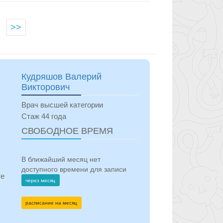
>>
на
Кудряшов Валерий
Викторович
ной
Врач высшей категории
Стаж 44 года
СВОБОДНОЕ ВРЕМЯ
 Пт
В ближайший месяц нет
доступного времени для записи
те
через месяц
расписание на месяц