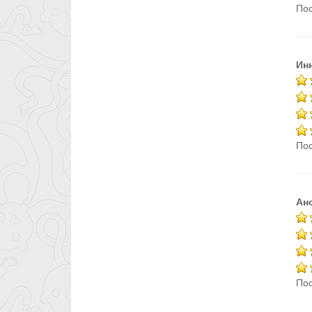
Пос
Ин
Пос
Ан
Пос