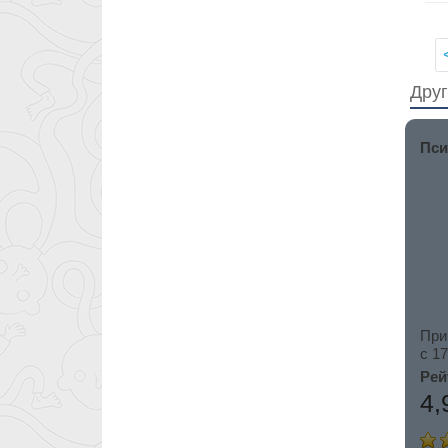
Друг
Пси
При
c 17
Рей
4,