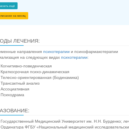
казать ещё
списание на месяц
ОДЫ ЛЕЧЕНИЯ:
еменные направления
психотерапии
и психофармакотерапии
иализация на следующих видах
психотерапии
:
Когнитивно-поведенческая
Краткосрочная психо-динамическая
Телесно-ориентированная (Бодинамика)
Трансактный анализ
Ассоциативная
Психодрама
АЗОВАНИЕ:
Государственный Медицинский Университет им. Н.Н. Бурденко; л
Ординатура ФГБУ «Национальный медицинский исследовательски