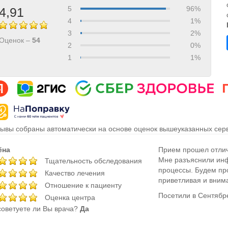
5
96%
4,91
4
1%
3
2%
Оценок –
54
2
0%
1
1%
ывы собраны автоматически на основе оценок вышеуказанных серв
ёна
Прием прошел отли
Мне разъяснили инф
Тщательность обследования
процессы. Будем пр
Качество лечения
приветливая и вним
Отношение к пациенту
Посетили в Сентябр
Оценка центра
оветуете ли Вы врача?
Да