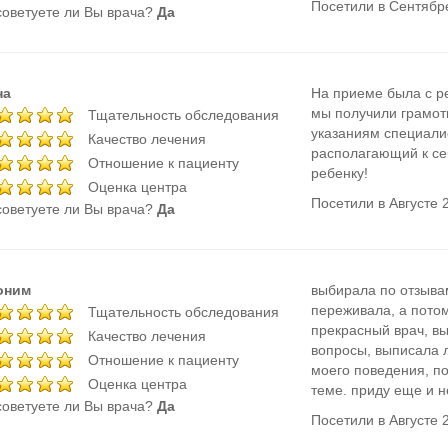
Посетили в Сентябр
оветуете ли Вы врача?
Да
на
На приеме была с р
мы получили грамот
Тщательность обследования
указаниям специали
Качество лечения
располагающий к се
Отношение к пациенту
ребенку!
Оценка центра
Посетили в Августе 
оветуете ли Вы врача?
Да
оним
выбирала по отзыва
переживала, а потом
Тщательность обследования
прекрасный врач, в
Качество лечения
вопросы, выписала 
Отношение к пациенту
моего поведения, п
Оценка центра
теме. приду еще и н
оветуете ли Вы врача?
Да
Посетили в Августе 