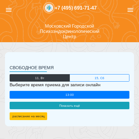
+7 (495) 691-71-47
menu
menu
Московский Городской
Психоэндокринологический
Центр
СВОБОДНОЕ ВРЕМЯ
11, Вт
15, Сб
Выберите время приема для записи онлайн
13:00
Показать ещё
расписание на месяц