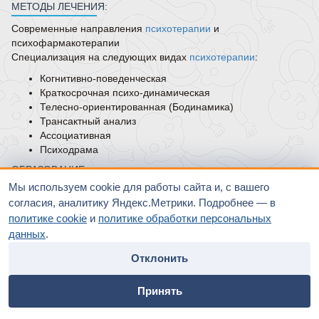
МЕТОДЫ ЛЕЧЕНИЯ:
Современные направления
психотерапии
и
психофармакотерапии
Специализация на следующих видах
психотерапии
:
Когнитивно-поведенческая
Краткосрочная психо-динамическая
Телесно-ориентированная (Бодинамика)
Трансактный анализ
Ассоциативная
Психодрама
ОБРАЗОВАНИЕ:
Мы используем cookie для работы сайта и, с вашего
Государственный Медицинский Университет им. Н.Н.
согласия, аналитику Яндекс.Метрики. Подробнее — в
Бурденко; лечащий
врач
(2008г. Воронеж)
политике cookie
и
политике обработки персональных
Ординатура ФГБУ «Национальный медицинский
данных
.
исследовательский центр
психиатрии
и наркологии им
В.П.Сербского»; ординатура по психиатрии (2009 г.)
Отклонить
Москва
ВГМУ им Н.Н.Бурденко КПДО; специализация
home
people
payment
contacts
Принять
психотерапия, переподготовка по психиатрии (2015 г.
Главная
Специалисты
Оплата
Контакты
Воронеж)