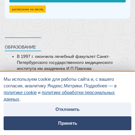
расписание на месяц
ОБРАЗОВАНИЕ
В 1997 г. окончила лечебный факультет Санкт-
Петербургского государственного медицинского
института им.академика И.П.Павлова .
В 1999 г. окончила клиническую ординатуру ГОУ ДПО
Мы используем cookie для работы сайта и, с вашего
СПб Медицинской академии последипломного
согласия, аналитику Яндекс.Метрики. Подробнее — в
образования по специальности “
Психотерапия
”.
политике cookie
и
политике обработки персональных
КУРСЫ ПОВЫШЕНИЯ КВАЛИФИКАЦИИ
данных
.
2005 г. - профессиональная переподготовка по
Отклонить
специальности “
Психиатрия
”. Санкт-Петербургская
медицинская академия последипломного образования.
home
people
payment
contacts
2019 г. - профессиональная переподготовка по
Принять
Главная
Специалисты
Оплата
Контакты
специальности “
Психотерапия
”. Санкт-Петербургская
медицинская академия последипломного образования.