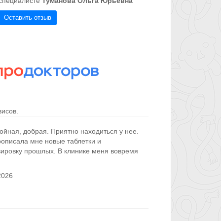
специалисте
Туманова Ольга Юрьевна
Оставить отзыв
исов.
йная, добрая. Приятно находиться у нее.
рописала мне новые таблетки и
зировку прошлых. В клинике меня вовремя
2026