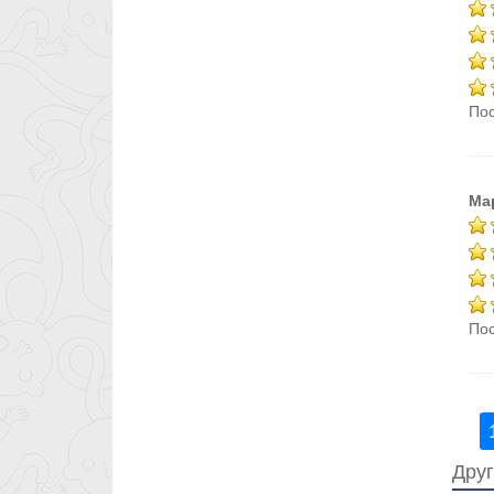
Пос
Ма
Пос
Друг