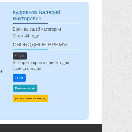
на
Кудряшов Валерий
Викторович
ной
Врач высшей категории
Стаж 44 года
СВОБОДНОЕ ВРЕМЯ
 Чт
15, Сб
Выберите время приема для
записи онлайн
те
14:00
Показать ещё
расписание на месяц