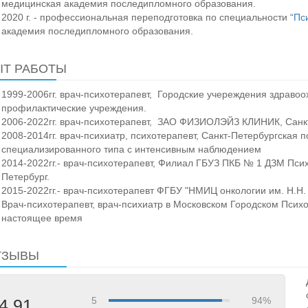
медицинская академия последипломного образования.
2020 г. - профессиональная переподготовка по специальности “
Пс
академия последипломного образования.
Т РАБОТЫ
1999-2006гг. врач-психотерапевт, Городские учереждения здравоо
профилактические учреждения.
2006-2022гг. врач-психотерапевт, ЗАО ФИЗИОЛЭЙЗ КЛИНИК, Санкт
2008-2014гг. врач-психиатр, психотерапевт, Санкт-Петербургская 
специализированного типа с интенсивным наблюдением
2014-2022гг.- врач-психотерапевт, Филиал ГБУЗ ПКБ № 1 ДЗМ Пси
Петербург.
2015-2022гг.- врач-психотерапевт ФГБУ "НМИЦ онкологии им. Н.Н.
Врач-психотерапевт, врач-психиатр в Московском Городском Псих
настоящее время
ТЗЫВЫ
5
94%
4,91