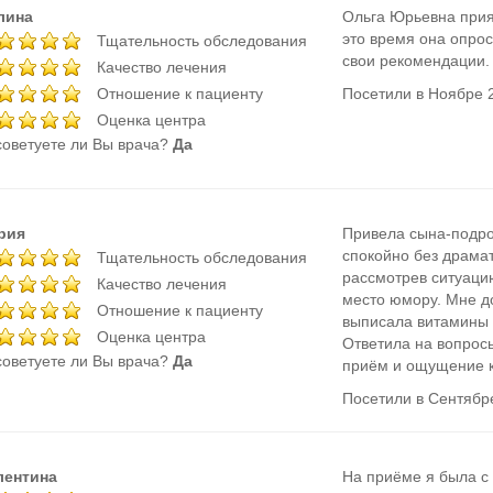
лина
Ольга Юрьевна прия
это время она опрос
Тщательность обследования
свои рекомендации.
Качество лечения
Отношение к пациенту
Посетили в Ноябре 
Оценка центра
оветуете ли Вы врача?
Да
рия
Привела сына-подро
спокойно без драма
Тщательность обследования
рассмотрев ситуаци
Качество лечения
место юмору. Мне до
Отношение к пациенту
выписала витамины и
Оценка центра
Ответила на вопросы
оветуете ли Вы врача?
Да
приём и ощущение 
Посетили в Сентябр
лентина
На приёме я была с