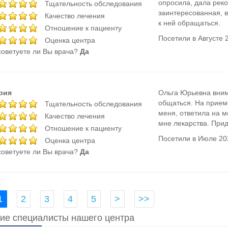
опросила, дала рек
Тщательность обследования
заинтересованная, 
Качество лечения
к ней обращаться.
Отношение к пациенту
Посетили в Августе 
Оценка центра
оветуете ли Вы врача?
Да
рия
Ольга Юрьевна вним
общаться. На прием
Тщательность обследования
меня, ответила на м
Качество лечения
мне лекарства. Прид
Отношение к пациенту
Посетили в Июле 20
Оценка центра
оветуете ли Вы врача?
Да
1
2
3
4
5
>
>>
ие специалисты нашего центра