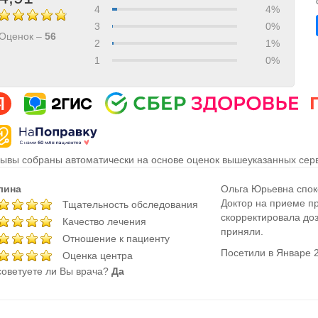
4
4%
3
0%
Оценок –
56
2
1%
1
0%
ывы собраны автоматически на основе оценок вышеуказанных серв
лина
Ольга Юрьевна споко
Доктор на приеме п
Тщательность обследования
скорректировала до
Качество лечения
приняли.
Отношение к пациенту
Посетили в Январе 
Оценка центра
оветуете ли Вы врача?
Да