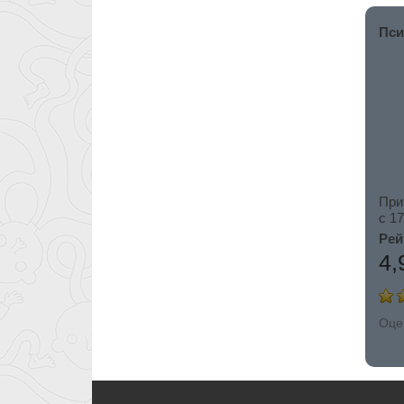
Пси
При
c 17
Рей
4,
Оце