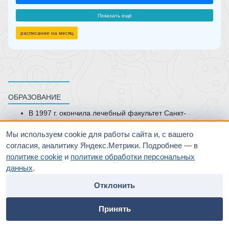
Показать ещё
расписание на месяц
ОБРАЗОВАНИЕ
В 1997 г. окончила лечебный факультет Санкт-
Петербургского государственного медицинского
института им.академика И.П.Павлова .
Мы используем cookie для работы сайта и, с вашего
В 1999 г. окончила клиническую ординатуру ГОУ ДПО
согласия, аналитику Яндекс.Метрики. Подробнее — в
СПб Медицинской академии последипломного
политике cookie
и
политике обработки персональных
образования по специальности “
Психотерапия
”.
данных
.
КУРСЫ ПОВЫШЕНИЯ КВАЛИФИКАЦИИ
Отклонить
2005 г. - профессиональная переподготовка по
home
people
payment
contacts
специальности “
Психиатрия
”. Санкт-Петербургская
Принять
медицинская академия последипломного образования.
Главная
Специалисты
Оплата
Контакты
2019 г. - профессиональная переподготовка по