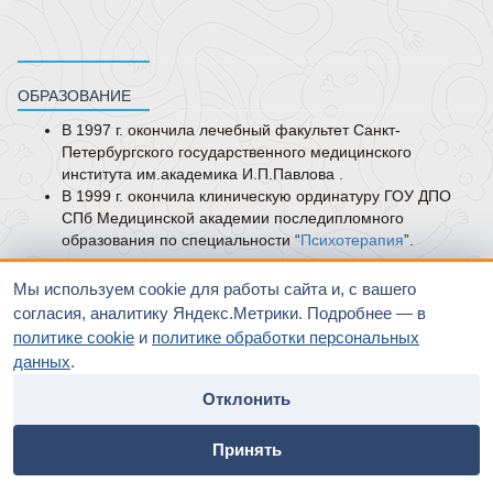
ОБРАЗОВАНИЕ
В 1997 г. окончила лечебный факультет Санкт-
Петербургского государственного медицинского
института им.академика И.П.Павлова .
В 1999 г. окончила клиническую ординатуру ГОУ ДПО
СПб Медицинской академии последипломного
образования по специальности “
Психотерапия
”.
КУРСЫ ПОВЫШЕНИЯ КВАЛИФИКАЦИИ
Мы используем cookie для работы сайта и, с вашего
2005 г. - профессиональная переподготовка по
согласия, аналитику Яндекс.Метрики. Подробнее — в
специальности “
Психиатрия
”. Санкт-Петербургская
политике cookie
и
политике обработки персональных
медицинская академия последипломного образования.
данных
.
2019 г. - профессиональная переподготовка по
специальности “
Психотерапия
”. Санкт-Петербургская
Отклонить
медицинская академия последипломного образования.
home
people
payment
contacts
2020 г. - профессиональная переподготовка по
Принять
специальности “
Психиатрия
”. Санкт-Петербургская
Главная
Специалисты
Оплата
Контакты
медицинская академия последипломного образования.